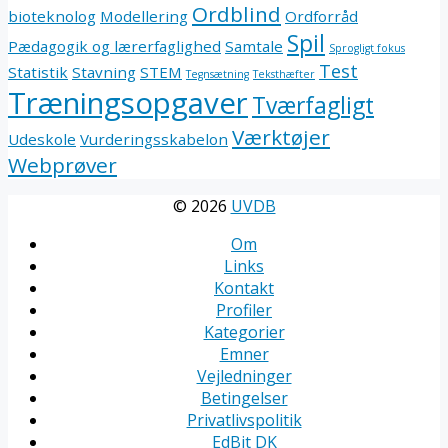
Ordblind
bioteknolog
Modellering
Ordforråd
Spil
Pædagogik og lærerfaglighed
Samtale
Sprogligt fokus
Test
Statistik
Stavning
STEM
Tegnsætning
Teksthæfter
Træningsopgaver
Tværfagligt
Værktøjer
Udeskole
Vurderingsskabelon
Webprøver
© 2026
UVDB
Om
Links
Kontakt
Profiler
Kategorier
Emner
Vejledninger
Betingelser
Privatlivspolitik
EdBit DK