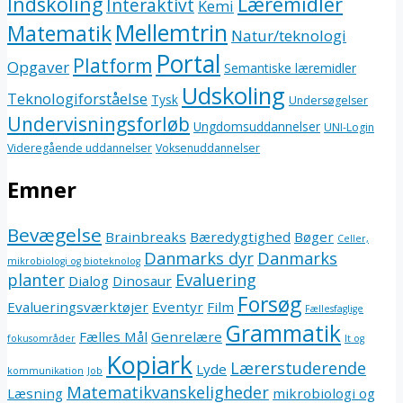
Indskoling
Læremidler
Interaktivt
Kemi
Mellemtrin
Matematik
Natur/teknologi
Portal
Platform
Opgaver
Semantiske læremidler
Udskoling
Teknologiforståelse
Tysk
Undersøgelser
Undervisningsforløb
Ungdomsuddannelser
UNI-Login
Videregående uddannelser
Voksenuddannelser
Emner
Bevægelse
Brainbreaks
Bæredygtighed
Bøger
Celler,
Danmarks dyr
Danmarks
mikrobiologi og bioteknolog
planter
Evaluering
Dialog
Dinosaur
Forsøg
Evalueringsværktøjer
Eventyr
Film
Fællesfaglige
Grammatik
Fælles Mål
Genrelære
fokusområder
It og
Kopiark
Lærerstuderende
Lyde
kommunikation
Job
Matematikvanskeligheder
Læsning
mikrobiologi og