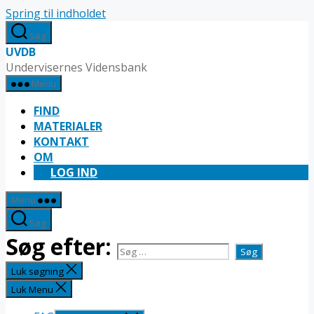
Spring til indholdet
Søg
UVDB
Undervisernes Vidensbank
Menu
FIND
MATERIALER
KONTAKT
OM
LOG IND
Menu
Søg
Søg efter:
Luk søgning
Luk Menu