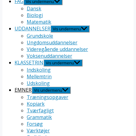
FAG
Vis undermenu
Dansk
Biologi
Matematik
UDDANNELSER
Vis undermenu
Grundskole
Ungdomsuddannelser
Videregående uddannelser
Voksenuddannelser
KLASSETRIN
Vis undermenu
Indskoling
Mellemtrin
Udskoling
EMNER
Vis undermenu
Træningsopgaver
Kopiark
Tværfagligt
Grammatik
Forsøg
Værktøjer