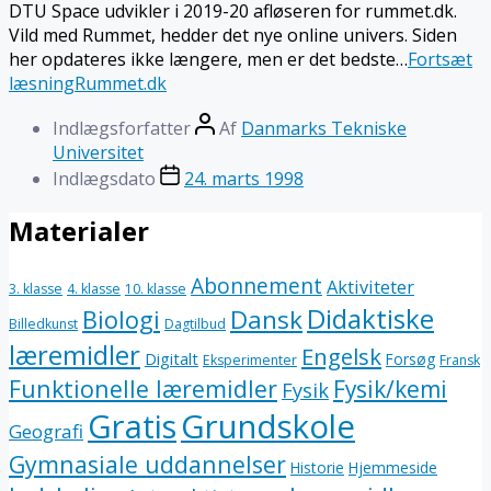
DTU Space udvikler i 2019-20 afløseren for rummet.dk.
Vild med Rummet, hedder det nye online univers. Siden
her opdateres ikke længere, men er det bedste…
Fortsæt
læsning
Rummet.dk
Indlægsforfatter
Af
Danmarks Tekniske
Universitet
Indlægsdato
24. marts 1998
Materialer
Abonnement
Aktiviteter
3. klasse
4. klasse
10. klasse
Didaktiske
Dansk
Biologi
Billedkunst
Dagtilbud
læremidler
Engelsk
Digitalt
Forsøg
Eksperimenter
Fransk
Funktionelle læremidler
Fysik/kemi
Fysik
Gratis
Grundskole
Geografi
Gymnasiale uddannelser
Historie
Hjemmeside