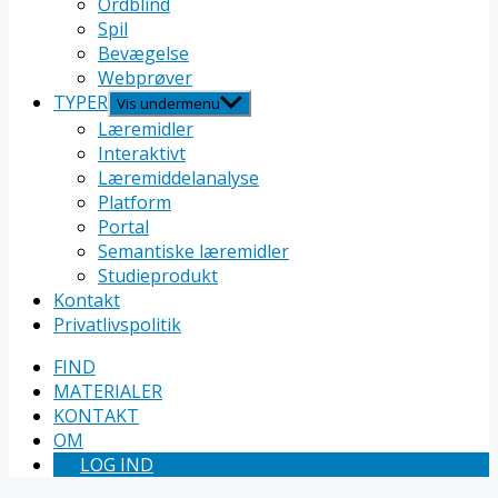
Ordblind
Spil
Bevægelse
Webprøver
TYPER
Vis undermenu
Læremidler
Interaktivt
Læremiddelanalyse
Platform
Portal
Semantiske læremidler
Studieprodukt
Kontakt
Privatlivspolitik
FIND
MATERIALER
KONTAKT
OM
LOG IND