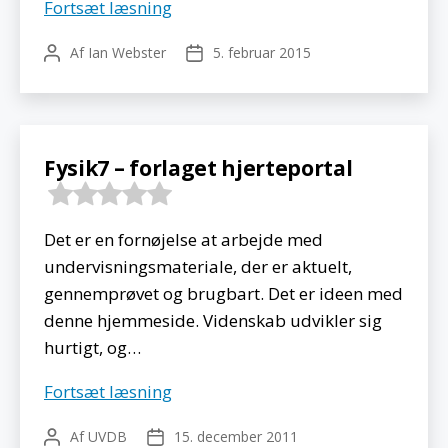
Dinosaur
Fortsæt læsning
Pictures
Af
Ian Webster
5. februar 2015
Indlægsforfatter
Indlægsdato
Fysik7 – forlaget hjerteportal
Det er en fornøjelse at arbejde med
undervisningsmateriale, der er aktuelt,
gennemprøvet og brugbart. Det er ideen med
denne hjemmeside. Videnskab udvikler sig
hurtigt, og…
Fysik7
Fortsæt læsning
–
Af
UVDB
15. december 2011
Indlægsforfatter
Indlægsdato
forlaget