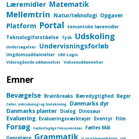
Matematik
Læremidler
Mellemtrin
Natur/teknologi
Opgaver
Portal
Platform
Semantiske læremidler
Udskoling
Teknologiforståelse
Tysk
Undervisningsforløb
Undersøgelser
Ungdomsuddannelser
UNI-Login
Videregående uddannelser
Voksenuddannelser
Emner
Bevægelse
Brainbreaks
Bæredygtighed
Bøger
Danmarks dyr
Celler, mikrobiologi og bioteknolog
Danmarks planter
Dialog
Dinosaur
Evaluering
Evalueringsværktøjer
Eventyr
Film
Forsøg
Fælles Mål
Fællesfaglige fokusområder
Grammatik
Genrelære
It og kommunikation
Job