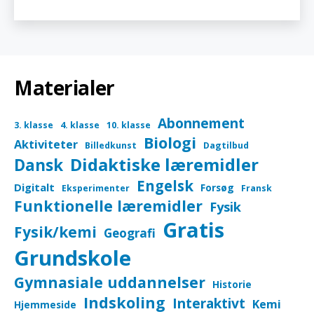
hjerteportal
Materialer
Abonnement
3. klasse
4. klasse
10. klasse
Biologi
Aktiviteter
Billedkunst
Dagtilbud
Didaktiske læremidler
Dansk
Engelsk
Digitalt
Forsøg
Eksperimenter
Fransk
Funktionelle læremidler
Fysik
Gratis
Fysik/kemi
Geografi
Grundskole
Gymnasiale uddannelser
Historie
Indskoling
Interaktivt
Kemi
Hjemmeside