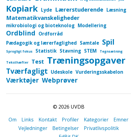
Kopiark
Lærerstuderende
Lyde
Læsning
Matematikvanskeligheder
mikrobiologi og bioteknolog
Modellering
Ordblind
Ordforråd
Spil
Pædagogik og lærerfaglighed
Samtale
Statistik
Stavning
STEM
Sprogligt fokus
Tegnsætning
Træningsopgaver
Test
Teksthæfter
Tværfagligt
Udeskole
Vurderingsskabelon
Værktøjer
Webprøver
© 2026
UVDB
Om
Links
Kontakt
Profiler
Kategorier
Emner
Vejledninger
Betingelser
Privatlivspolitik
EdBit DK