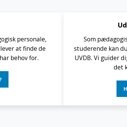
Ud
ogisk personale,
Som pædagogisk
ever at finde de
studerende kan du
har behov for.
UVDB. Vi guider di
det 
?
H