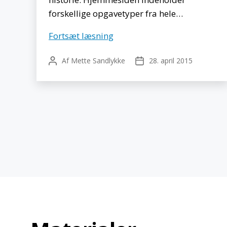
forskellige opgavetyper fra hele…
Opgaveskyen
Fortsæt læsning
Af
Mette Sandlykke
28. april 2015
Indlægsforfatter
Indlægsdato
Indlægsinddelin