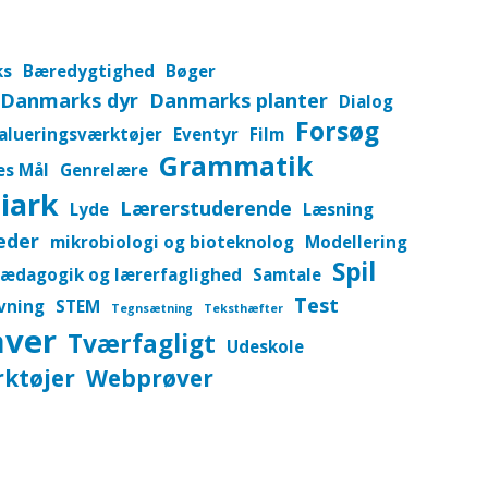
ks
Bæredygtighed
Bøger
Danmarks dyr
Danmarks planter
Dialog
Forsøg
alueringsværktøjer
Eventyr
Film
Grammatik
es Mål
Genrelære
iark
Lærerstuderende
Lyde
Læsning
eder
mikrobiologi og bioteknolog
Modellering
Spil
ædagogik og lærerfaglighed
Samtale
Test
vning
STEM
Tegnsætning
Teksthæfter
aver
Tværfagligt
Udeskole
ktøjer
Webprøver