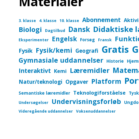
Materialer
Abonnement
Aktiv
3. klasse
4. klasse
10. klasse
Didaktiske 
Dansk
Biologi
Dagtilbud
Funkti
Engelsk
Forsøg
Eksperimenter
Fransk
Gratis
G
Fysik/kemi
Fysik
Geografi
Gymnasiale uddannelser
Historie
Hjem
Matem
Læremidler
Interaktivt
Kemi
Por
Platform
Natur/teknologi
Opgaver
Teknologiforståelse
Semantiske læremidler
Tysk
Undervisningsforløb
Ungdo
Undersøgelser
Videregående uddannelser
Voksenuddannelser