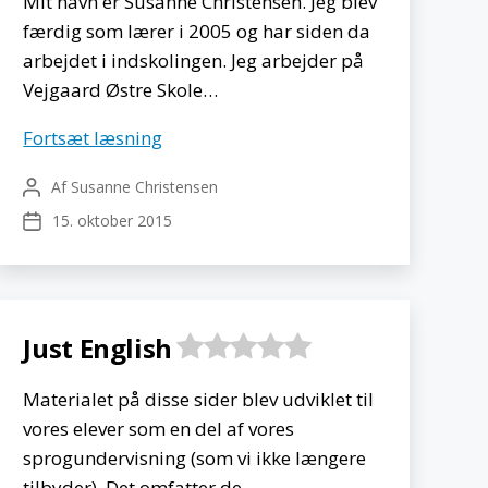
Mit navn er Susanne Christensen. Jeg blev
færdig som lærer i 2005 og har siden da
arbejdet i indskolingen. Jeg arbejder på
Vejgaard Østre Skole…
Ideer
Fortsæt læsning
til
Af
Susanne Christensen
Indlægsforfatter
indskolingen
15. oktober 2015
Indlægsdato
Just English
Materialet på disse sider blev udviklet til
vores elever som en del af vores
sprogundervisning (som vi ikke længere
tilbyder). Det omfatter de