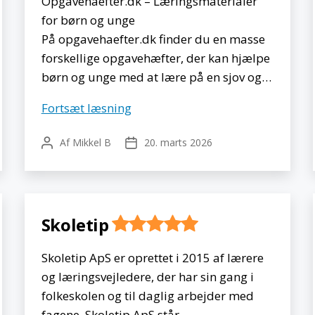
Opgavehaefter.dk – Læringsmaterialer
for børn og unge
På opgavehaefter.dk finder du en masse
forskellige opgavehæfter, der kan hjælpe
børn og unge med at lære på en sjov og…
Opgavehæfter.dk
Fortsæt læsning
Af
Mikkel B
20. marts 2026
Indlægsforfatter
Indlægsdato
Skoletip
Skoletip ApS er oprettet i 2015 af lærere
og læringsvejledere, der har sin gang i
folkeskolen og til daglig arbejder med
fagene. Skoletip ApS står…