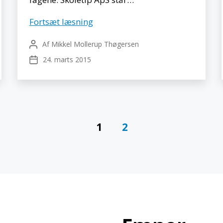
Skoletip
Fortsæt læsning
Af
Mikkel Mollerup Thøgersen
Indlægsforfatter
24. marts 2015
Indlægsdato
g
1
2