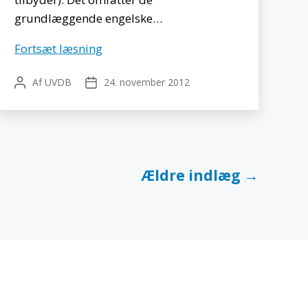
grundlæggende engelske…
Just
Fortsæt læsning
English
Af
UVDB
24. november 2012
Indlægsforfatter
Indlægsdato
Ældre
indlæg
→