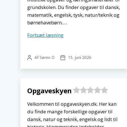
grundskolen. Du finder opgaver til dansk,
matematik, engelsk, tysk, natur/teknik og
børnehavebørn.…
Leg
Fortsæt læsning
og
Lektie
Af
Søren O
15. juni 2026
Indlægsforfatter
Indlægsdato
Opgaveskyen
Velkommen til opgaveskyen.dk. Her kan
du finde mange forskellige opgaver til
dansk, natur og teknik, engelsk og lidt til
historie. Hjemmesiden indeholder