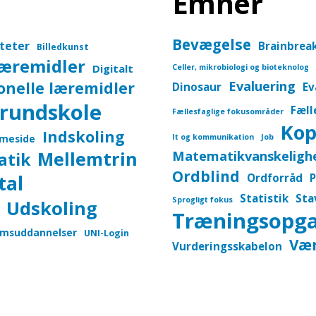
Emner
Bevægelse
iteter
Brainbrea
Billedkunst
læremidler
Digitalt
Celler, mikrobiologi og bioteknolog
onelle læremidler
Evaluering
Dinosaur
Ev
rundskole
Fæll
Fællesfaglige fokusområder
Kop
Indskoling
meside
It og kommunikation
Job
Mellemtrin
Matematikvanskeligh
atik
Ordblind
tal
Ordforråd
P
Statistik
Sta
Sprogligt fokus
Udskoling
Træningsopg
msuddannelser
UNI-Login
Vær
Vurderingsskabelon