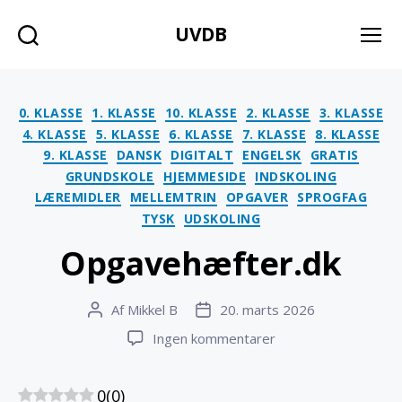
UVDB
Søg
Menu
Kategorier
0. KLASSE
1. KLASSE
10. KLASSE
2. KLASSE
3. KLASSE
4. KLASSE
5. KLASSE
6. KLASSE
7. KLASSE
8. KLASSE
9. KLASSE
DANSK
DIGITALT
ENGELSK
GRATIS
GRUNDSKOLE
HJEMMESIDE
INDSKOLING
LÆREMIDLER
MELLEMTRIN
OPGAVER
SPROGFAG
TYSK
UDSKOLING
Opgavehæfter.dk
Af
Mikkel B
20. marts 2026
Indlægsforfatter
Indlægsdato
til
Ingen kommentarer
Opgavehæfter.dk
0
(
0
)