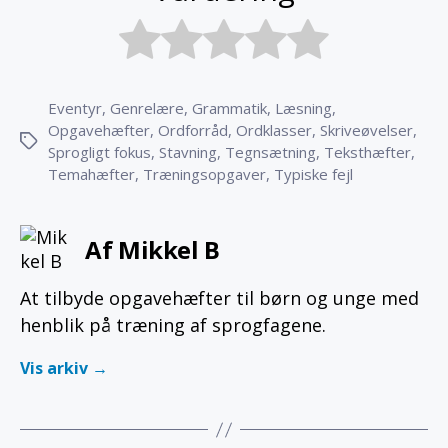
Eventyr
,
Genrelære
,
Grammatik
,
Læsning
,
Opgavehæfter
,
Ordforråd
,
Ordklasser
,
Skriveøvelser
,
Tags
Sprogligt fokus
,
Stavning
,
Tegnsætning
,
Teksthæfter
,
Temahæfter
,
Træningsopgaver
,
Typiske fejl
Af Mikkel B
At tilbyde opgavehæfter til børn og unge med
henblik på træning af sprogfagene.
Vis arkiv
→