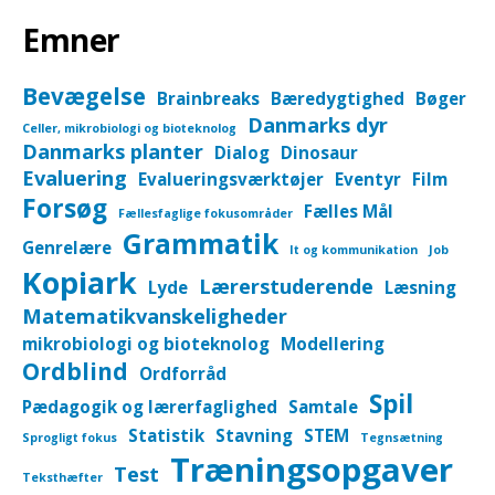
Emner
Bevægelse
Brainbreaks
Bæredygtighed
Bøger
Danmarks dyr
Celler, mikrobiologi og bioteknolog
Danmarks planter
Dialog
Dinosaur
Evaluering
Evalueringsværktøjer
Eventyr
Film
Forsøg
Fælles Mål
Fællesfaglige fokusområder
Grammatik
Genrelære
It og kommunikation
Job
Kopiark
Lærerstuderende
Lyde
Læsning
Matematikvanskeligheder
mikrobiologi og bioteknolog
Modellering
Ordblind
Ordforråd
Spil
Pædagogik og lærerfaglighed
Samtale
Statistik
Stavning
STEM
Sprogligt fokus
Tegnsætning
Træningsopgaver
Test
Teksthæfter