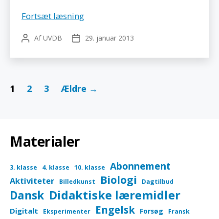
Kaskelot
Fortsæt læsning
–
Af
UVDB
29. januar 2013
Indlægsforfatter
Indlægsdato
Biologiforbundet
Indlægsinddeling
1
2
3
Ældre
→
Materialer
Abonnement
3. klasse
4. klasse
10. klasse
Biologi
Aktiviteter
Billedkunst
Dagtilbud
Didaktiske læremidler
Dansk
Engelsk
Digitalt
Forsøg
Eksperimenter
Fransk