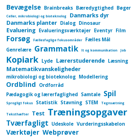
Bevægelse
Brainbreaks
Bæredygtighed
Bøger
Danmarks dyr
Celler, mikrobiologi og bioteknolog
Danmarks planter
Dialog
Dinosaur
Evaluering
Evalueringsværktøjer
Eventyr
Film
Forsøg
Fælles Mål
Fællesfaglige fokusområder
Grammatik
Genrelære
It og kommunikation
Job
Kopiark
Lærerstuderende
Lyde
Læsning
Matematikvanskeligheder
mikrobiologi og bioteknolog
Modellering
Ordblind
Ordforråd
Spil
Pædagogik og lærerfaglighed
Samtale
Statistik
Stavning
STEM
Sprogligt fokus
Tegnsætning
Træningsopgaver
Test
Teksthæfter
Tværfagligt
Udeskole
Vurderingsskabelon
Værktøjer
Webprøver