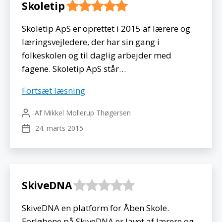
Skoletip
Skoletip ApS er oprettet i 2015 af lærere og
læringsvejledere, der har sin gang i
folkeskolen og til daglig arbejder med
fagene. Skoletip ApS står…
Skoletip
Fortsæt læsning
Af
Mikkel Mollerup Thøgersen
Indlægsforfatter
24. marts 2015
Indlægsdato
SkiveDNA
SkiveDNA en platform for Åben Skole.
Forløbene på SkiveDNA er lavet af lærere og