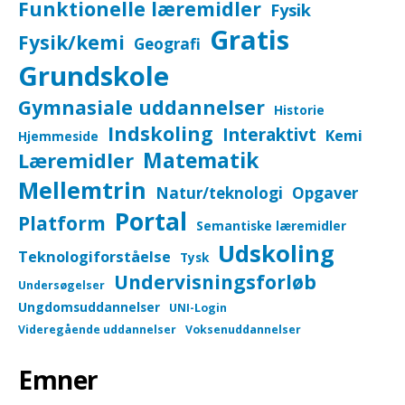
Funktionelle læremidler
Fysik
Gratis
Fysik/kemi
Geografi
Grundskole
Gymnasiale uddannelser
Historie
Indskoling
Interaktivt
Kemi
Hjemmeside
Matematik
Læremidler
Mellemtrin
Natur/teknologi
Opgaver
Portal
Platform
Semantiske læremidler
Udskoling
Teknologiforståelse
Tysk
Undervisningsforløb
Undersøgelser
Ungdomsuddannelser
UNI-Login
Videregående uddannelser
Voksenuddannelser
Emner