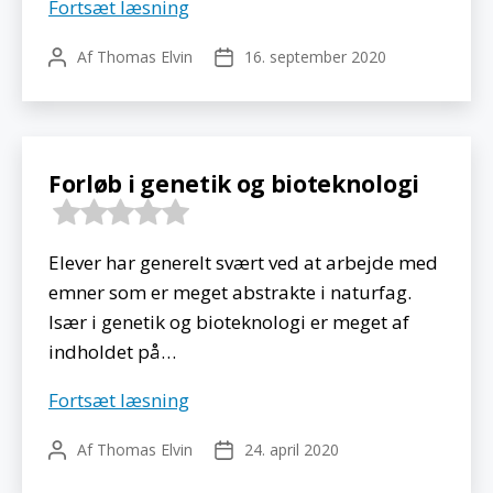
Inkluderende
Fortsæt læsning
læringsfællesskaber
Af
Thomas Elvin
16. september 2020
Indlægsforfatter
Indlægsdato
Forløb i genetik og bioteknologi
Elever har generelt svært ved at arbejde med
emner som er meget abstrakte i naturfag.
Især i genetik og bioteknologi er meget af
indholdet på…
Forløb
Fortsæt læsning
i
Af
Thomas Elvin
24. april 2020
Indlægsforfatter
Indlægsdato
genetik
og