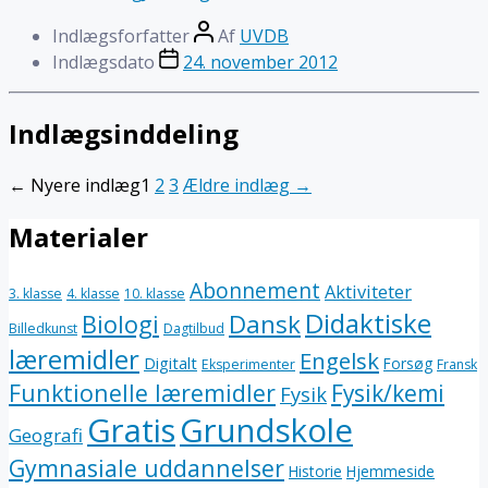
Indlægsforfatter
Af
UVDB
Indlægsdato
24. november 2012
Indlægsinddeling
←
Nyere
indlæg
1
2
3
Ældre
indlæg
→
Materialer
Abonnement
Aktiviteter
3. klasse
4. klasse
10. klasse
Didaktiske
Dansk
Biologi
Billedkunst
Dagtilbud
læremidler
Engelsk
Digitalt
Forsøg
Eksperimenter
Fransk
Funktionelle læremidler
Fysik/kemi
Fysik
Gratis
Grundskole
Geografi
Gymnasiale uddannelser
Historie
Hjemmeside