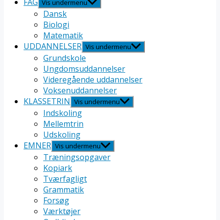
FAG
Vis undermenu
Dansk
Biologi
Matematik
UDDANNELSER
Vis undermenu
Grundskole
Ungdomsuddannelser
Videregående uddannelser
Voksenuddannelser
KLASSETRIN
Vis undermenu
Indskoling
Mellemtrin
Udskoling
EMNER
Vis undermenu
Træningsopgaver
Kopiark
Tværfagligt
Grammatik
Forsøg
Værktøjer