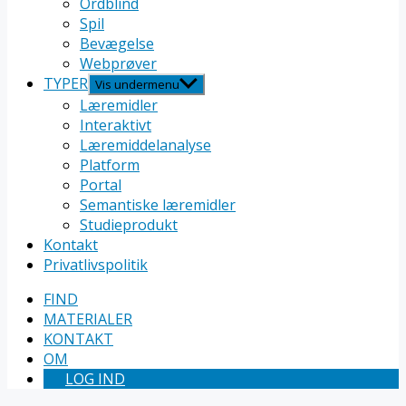
Ordblind
Spil
Bevægelse
Webprøver
TYPER
Vis undermenu
Læremidler
Interaktivt
Læremiddelanalyse
Platform
Portal
Semantiske læremidler
Studieprodukt
Kontakt
Privatlivspolitik
FIND
MATERIALER
KONTAKT
OM
LOG IND