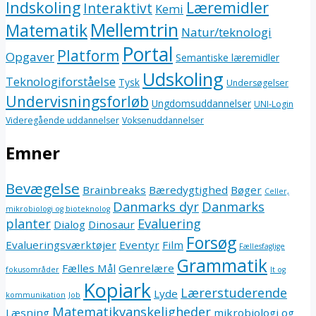
Indskoling
Læremidler
Interaktivt
Kemi
Mellemtrin
Matematik
Natur/teknologi
Portal
Platform
Opgaver
Semantiske læremidler
Udskoling
Teknologiforståelse
Tysk
Undersøgelser
Undervisningsforløb
Ungdomsuddannelser
UNI-Login
Videregående uddannelser
Voksenuddannelser
Emner
Bevægelse
Brainbreaks
Bæredygtighed
Bøger
Celler,
Danmarks dyr
Danmarks
mikrobiologi og bioteknolog
planter
Evaluering
Dialog
Dinosaur
Forsøg
Evalueringsværktøjer
Eventyr
Film
Fællesfaglige
Grammatik
Fælles Mål
Genrelære
fokusområder
It og
Kopiark
Lærerstuderende
Lyde
kommunikation
Job
Matematikvanskeligheder
Læsning
mikrobiologi og