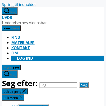
Spring til indholdet
Søg
UVDB
Undervisernes Vidensbank
Menu
FIND
MATERIALER
KONTAKT
OM
LOG IND
Menu
Søg
Søg efter:
Luk søgning
Luk Menu