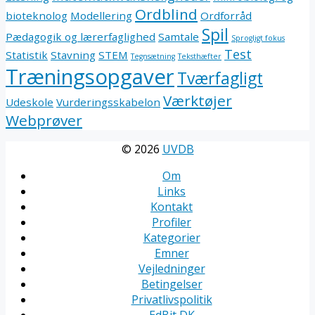
Ordblind
bioteknolog
Modellering
Ordforråd
Spil
Pædagogik og lærerfaglighed
Samtale
Sprogligt fokus
Test
Statistik
Stavning
STEM
Tegnsætning
Teksthæfter
Træningsopgaver
Tværfagligt
Værktøjer
Udeskole
Vurderingsskabelon
Webprøver
© 2026
UVDB
Om
Links
Kontakt
Profiler
Kategorier
Emner
Vejledninger
Betingelser
Privatlivspolitik