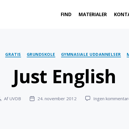
FIND
MATERIALER
KONT
Kategorier
GRATIS
GRUNDSKOLE
GYMNASIALE UDDANNELSER
Just English
Af
UVDB
24. november 2012
Ingen kommentar
Indlægsforfatter
Indlægsdato