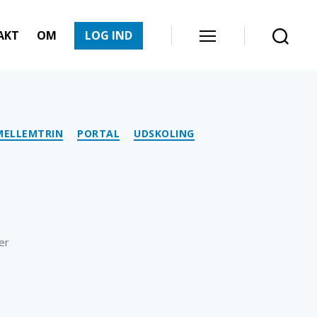
AKT
OM
LOG IND
Menu
Søg
MELLEMTRIN
PORTAL
UDSKOLING
til
er
Just
English