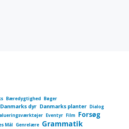
ks
Bæredygtighed
Bøger
Danmarks dyr
Danmarks planter
Dialog
Forsøg
alueringsværktøjer
Eventyr
Film
Grammatik
es Mål
Genrelære