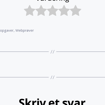
sopgaver
,
Webprøver
Skriv et svar