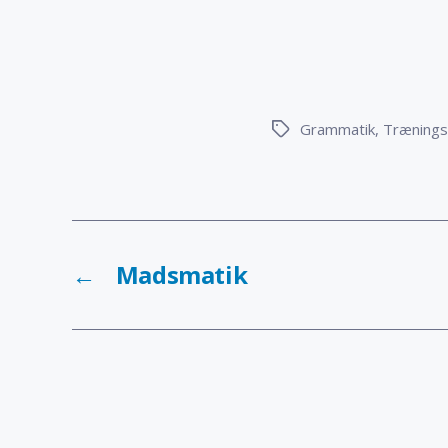
Grammatik
,
Træning
Tags
←
Madsmatik