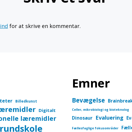
 ind
for at skrive en kommentar.
Emner
Bevægelse
iteter
Brainbrea
Billedkunst
læremidler
Digitalt
Celler, mikrobiologi og bioteknolog
onelle læremidler
Evaluering
Dinosaur
Ev
rundskole
Fæll
Fællesfaglige fokusområder