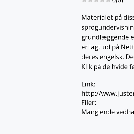
Materialet på diss
sprogundervisning
grundlæggende en
er lagt ud på Net
deres engelsk. De
Klik på de hvide f
Link
:
http://www.juste
Filer
:
Manglende vedhæ