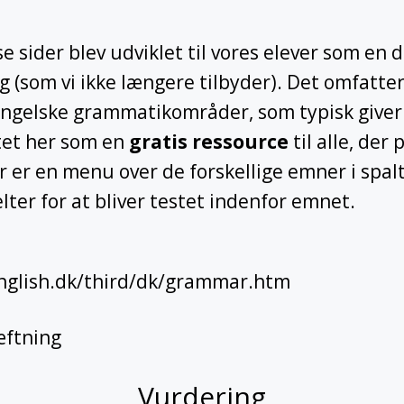
e sider blev udviklet til vores elever som en d
 (som vi ikke længere tilbyder). Det omfatte
gelske grammatikområder, som typisk giver
tet her som en
gratis ressource
til alle, der
r er en menu over de forskellige emner i spalt
elter for at bliver testet indenfor emnet.
nglish.dk/third/dk/grammar.htm
ftning
Vurdering