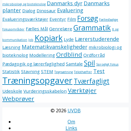
Danmarks dyr
Danmarks
mikrobiologi og bioteknolog
planter
Evaluering
Dialog
Dinosaur
Forsøg
Evalueringsværktøjer
Eventyr
Film
Fællesfaglige
Grammatik
Fælles Mål
Genrelære
fokusområder
It og
Kopiark
Lærerstuderende
Lyde
kommunikation
Job
Matematikvanskeligheder
Læsning
mikrobiologi og
Ordblind
bioteknolog
Modellering
Ordforråd
Spil
Pædagogik og lærerfaglighed
Samtale
Sprogligt fokus
Test
Statistik
Stavning
STEM
Tegnsætning
Teksthæfter
Træningsopgaver
Tværfagligt
Værktøjer
Udeskole
Vurderingsskabelon
Webprøver
© 2026
UVDB
Om
Links