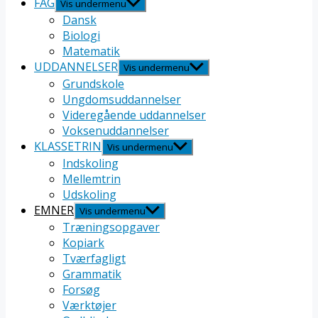
FAG
Vis undermenu
Dansk
Biologi
Matematik
UDDANNELSER
Vis undermenu
Grundskole
Ungdomsuddannelser
Videregående uddannelser
Voksenuddannelser
KLASSETRIN
Vis undermenu
Indskoling
Mellemtrin
Udskoling
EMNER
Vis undermenu
Træningsopgaver
Kopiark
Tværfagligt
Grammatik
Forsøg
Værktøjer