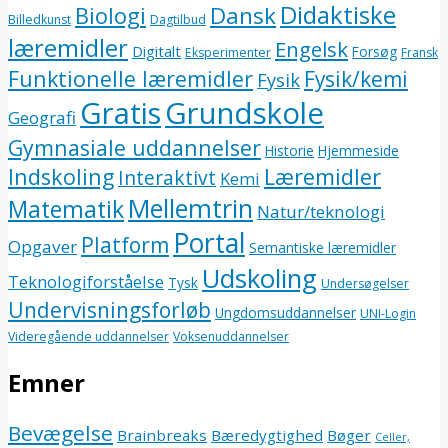
Didaktiske
Dansk
Biologi
Billedkunst
Dagtilbud
læremidler
Engelsk
Digitalt
Forsøg
Eksperimenter
Fransk
Funktionelle læremidler
Fysik/kemi
Fysik
Gratis
Grundskole
Geografi
Gymnasiale uddannelser
Historie
Hjemmeside
Indskoling
Læremidler
Interaktivt
Kemi
Mellemtrin
Matematik
Natur/teknologi
Portal
Platform
Opgaver
Semantiske læremidler
Udskoling
Teknologiforståelse
Tysk
Undersøgelser
Undervisningsforløb
Ungdomsuddannelser
UNI-Login
Videregående uddannelser
Voksenuddannelser
Emner
Bevægelse
Brainbreaks
Bæredygtighed
Bøger
Celler,