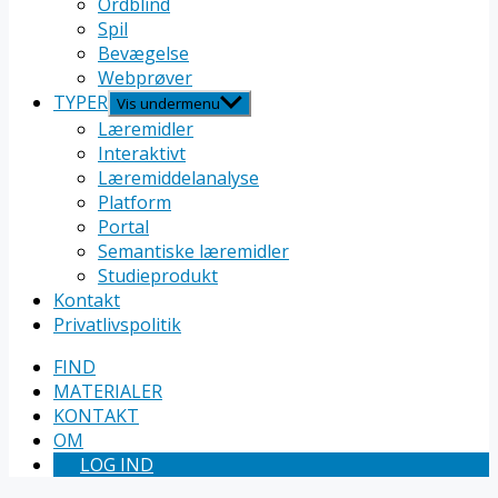
Ordblind
Spil
Bevægelse
Webprøver
TYPER
Vis undermenu
Læremidler
Interaktivt
Læremiddelanalyse
Platform
Portal
Semantiske læremidler
Studieprodukt
Kontakt
Privatlivspolitik
FIND
MATERIALER
KONTAKT
OM
LOG IND