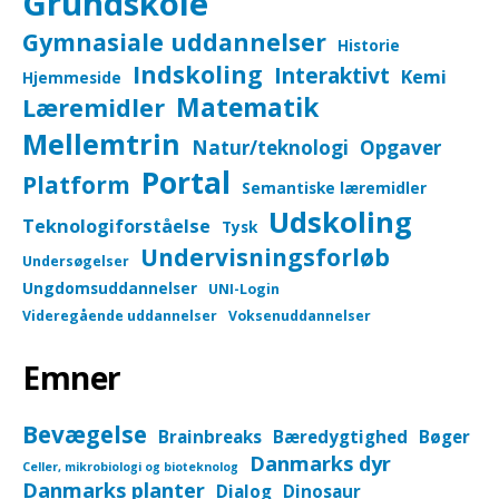
Grundskole
Gymnasiale uddannelser
Historie
Indskoling
Interaktivt
Kemi
Hjemmeside
Matematik
Læremidler
Mellemtrin
Natur/teknologi
Opgaver
Portal
Platform
Semantiske læremidler
Udskoling
Teknologiforståelse
Tysk
Undervisningsforløb
Undersøgelser
Ungdomsuddannelser
UNI-Login
Videregående uddannelser
Voksenuddannelser
Emner
Bevægelse
Brainbreaks
Bæredygtighed
Bøger
Danmarks dyr
Celler, mikrobiologi og bioteknolog
Danmarks planter
Dialog
Dinosaur