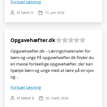
Leg
Fortsæt læsning
og
Af
Søren O
15. juni 2026
Indlægsforfatter
Indlægsdato
Lektie
Opgavehæfter.dk
Opgavehaefter.dk – Læringsmaterialer for
børn og unge På opgavehaefter.dk finder du
en masse forskellige opgavehæfter, der kan
hjælpe børn og unge med at lære på en sjov
og…
Opgavehæfter.dk
Fortsæt læsning
Af
Mikkel B
20. marts 2026
Indlægsforfatter
Indlægsdato