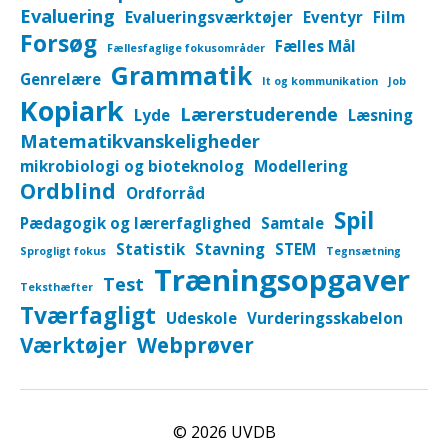
Evaluering
Evalueringsværktøjer
Eventyr
Film
Forsøg
Fælles Mål
Fællesfaglige fokusområder
Grammatik
Genrelære
It og kommunikation
Job
Kopiark
Lærerstuderende
Lyde
Læsning
Matematikvanskeligheder
mikrobiologi og bioteknolog
Modellering
Ordblind
Ordforråd
Spil
Pædagogik og lærerfaglighed
Samtale
Statistik
Stavning
STEM
Sprogligt fokus
Tegnsætning
Træningsopgaver
Test
Teksthæfter
Tværfagligt
Udeskole
Vurderingsskabelon
Værktøjer
Webprøver
© 2026
UVDB