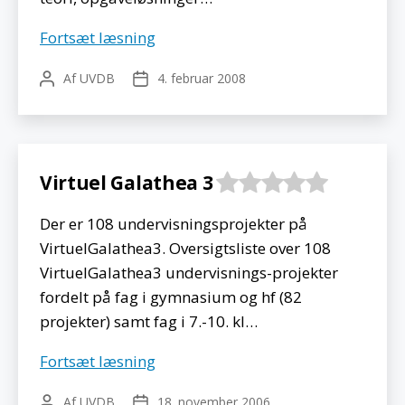
Frividen
Fortsæt læsning
Af
UVDB
4. februar 2008
Indlægsforfatter
Indlægsdato
Virtuel Galathea 3
Der er 108 undervisningsprojekter på
VirtuelGalathea3. Oversigtsliste over 108
VirtuelGalathea3 undervisnings-projekter
fordelt på fag i gymnasium og hf (82
projekter) samt fag i 7.-10. kl…
Virtuel
Fortsæt læsning
Galathea
Af
UVDB
18. november 2006
Indlægsforfatter
Indlægsdato