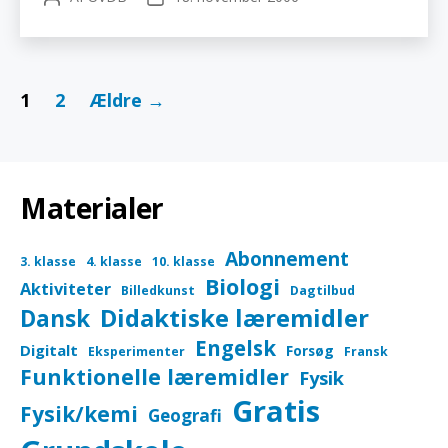
3
Indlægsinddeling
1
2
Ældre
→
Materialer
Abonnement
3. klasse
4. klasse
10. klasse
Biologi
Aktiviteter
Billedkunst
Dagtilbud
Didaktiske læremidler
Dansk
Engelsk
Digitalt
Forsøg
Eksperimenter
Fransk
Funktionelle læremidler
Fysik
Gratis
Fysik/kemi
Geografi