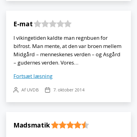
E-mat
I vikingetiden kaldte man regnbuen for
bifrost. Man mente, at den var broen mellem
Midgård – menneskenes verden – og Asgård
– gudernes verden. Vores…
E-
Fortsæt læsning
mat
Af
UVDB
7. oktober 2014
Indlægsforfatter
Indlægsdato
Madsmatik