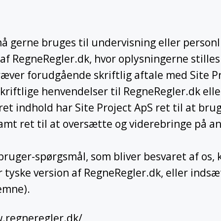
 gerne bruges til undervisning eller personl
f RegneRegler.dk, hvor oplysningerne stilles 
ræver forudgående skriftlig aftale med Site P
skriftlige henvendelser til RegneRegler.dk ell
et indhold har Site Project ApS ret til at bru
mt ret til at oversætte og viderebringe på a
t bruger-spørgsmål, som bliver besvaret af os,
r tyske version af RegneRegler.dk, eller indsæ
emne).
.regneregler.dk/