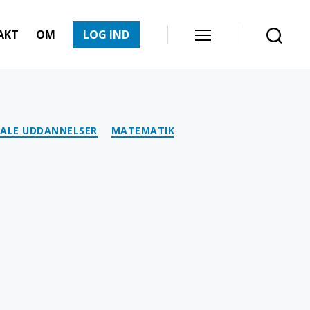
AKT
OM
LOG IND
Menu
Søg
ALE UDDANNELSER
MATEMATIK
til
RegneRegler