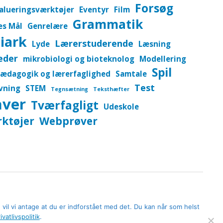
Forsøg
alueringsværktøjer
Eventyr
Film
Grammatik
es Mål
Genrelære
iark
Lærerstuderende
Lyde
Læsning
eder
mikrobiologi og bioteknolog
Modellering
Spil
ædagogik og lærerfaglighed
Samtale
Test
vning
STEM
Tegnsætning
Teksthæfter
aver
Tværfagligt
Udeskole
ktøjer
Webprøver
 vil vi antage at du er indforstået med det. Du kan når som helst
ivatlivspolitik
.
er
Privatlivspolitik
EdBit DK