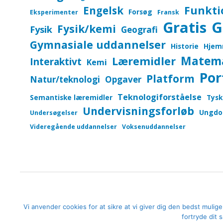
Funkti
Engelsk
Forsøg
Eksperimenter
Fransk
Gratis
G
Fysik/kemi
Fysik
Geografi
Gymnasiale uddannelser
Historie
Hjem
Matem
Læremidler
Interaktivt
Kemi
Por
Platform
Natur/teknologi
Opgaver
Teknologiforståelse
Semantiske læremidler
Tysk
Undervisningsforløb
Ungdo
Undersøgelser
Videregående uddannelser
Voksenuddannelser
Vi anvender cookies for at sikre at vi giver dig den bedst mulig
fortryde dit
Om
Links
Kontakt
Prof