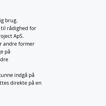
ig brug.
til rådighed for
roject ApS.
er andre former
ge på
ndre
 kunne indgå på
ttes direkte på en