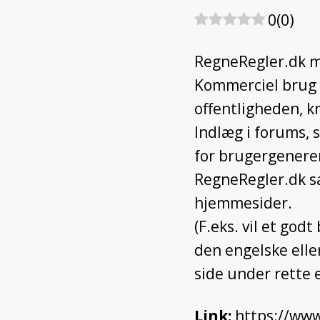
0
(
0
)
RegneRegler.dk må
Kommerciel brug a
offentligheden, k
Indlæg i forums, 
for brugergenerer
RegneRegler.dk sa
hjemmesider.
(F.eks. vil et god
den engelske elle
side under rette 
Link
:
https://www