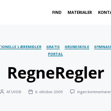
FIND
MATERIALER
KONT
Kategorier
TIONELLE LÆREMIDLER
GRATIS
GRUNDSKOLE
GYMNASI
PORTAL
RegneRegler
Af
UVDB
6. oktober 2009
Ingen kommentarer
Indlægsforfatter
Indlægsdato