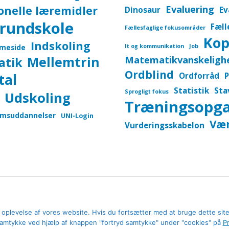
onelle læremidler
Evaluering
Dinosaur
Ev
rundskole
Fæll
Fællesfaglige fokusområder
Kop
Indskoling
meside
It og kommunikation
Job
Mellemtrin
Matematikvanskeligh
atik
Ordblind
tal
Ordforråd
P
Statistik
Sta
Sprogligt fokus
Udskoling
Træningsopg
msuddannelser
UNI-Login
Vær
Vurderingsskabelon
© 2026
UVDB
e oplevelse af vores website. Hvis du fortsætter med at bruge dette site
 samtykke ved hjælp af knappen "fortryd samtykke" under "cookies" på
Pr
iler
Kategorier
Emner
Vejledninger
Betingels