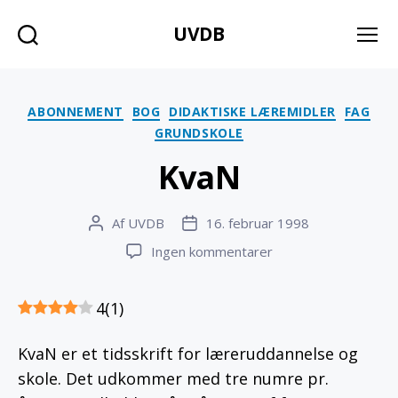
UVDB
Søg
Menu
Kategorier
ABONNEMENT
BOG
DIDAKTISKE LÆREMIDLER
FAG
GRUNDSKOLE
KvaN
Af
UVDB
16. februar 1998
Indlægsforfatter
Indlægsdato
til
Ingen kommentarer
KvaN
4
(
1
)
KvaN er et tidsskrift for læreruddannelse og
skole. Det udkommer med tre numre pr.