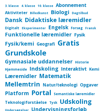
Abonnement
3. klasse
4. klasse
10. klasse
Biologi
Aktiviteter
Billedkunst
Dagtilbud
Didaktiske læremidler
Dansk
Engelsk
Digitalt
Forsøg
Eksperimenter
Fransk
Funktionelle læremidler
Fysik
Gratis
Fysik/kemi
Geografi
Grundskole
Gymnasiale uddannelser
Historie
Indskoling
Interaktivt
Kemi
Hjemmeside
Matematik
Læremidler
Mellemtrin
Natur/teknologi
Opgaver
Portal
Platform
Semantiske læremidler
Udskoling
Teknologiforståelse
Tysk
Undervisningsforløb
Undersøgelser