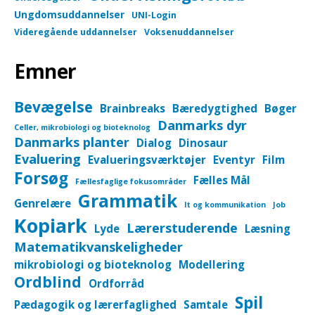
Ungdomsuddannelser
UNI-Login
Videregående uddannelser
Voksenuddannelser
Emner
Bevægelse
Brainbreaks
Bæredygtighed
Bøger
Danmarks dyr
Celler, mikrobiologi og bioteknolog
Danmarks planter
Dialog
Dinosaur
Evaluering
Evalueringsværktøjer
Eventyr
Film
Forsøg
Fælles Mål
Fællesfaglige fokusområder
Grammatik
Genrelære
It og kommunikation
Job
Kopiark
Lærerstuderende
Lyde
Læsning
Matematikvanskeligheder
mikrobiologi og bioteknolog
Modellering
Ordblind
Ordforråd
Spil
Pædagogik og lærerfaglighed
Samtale