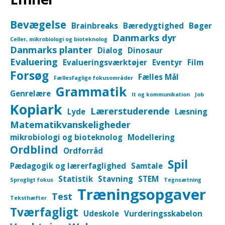
Bevægelse
Brainbreaks
Bæredygtighed
Bøger
Danmarks dyr
Celler, mikrobiologi og bioteknolog
Danmarks planter
Dialog
Dinosaur
Evaluering
Evalueringsværktøjer
Eventyr
Film
Forsøg
Fælles Mål
Fællesfaglige fokusområder
Grammatik
Genrelære
It og kommunikation
Job
Kopiark
Lærerstuderende
Lyde
Læsning
Matematikvanskeligheder
mikrobiologi og bioteknolog
Modellering
Ordblind
Ordforråd
Spil
Pædagogik og lærerfaglighed
Samtale
Statistik
Stavning
STEM
Sprogligt fokus
Tegnsætning
Træningsopgaver
Test
Teksthæfter
Tværfagligt
Udeskole
Vurderingsskabelon