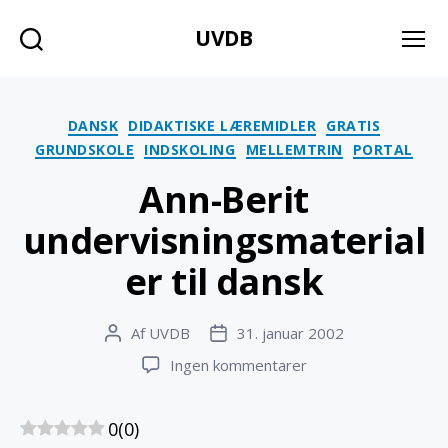
UVDB
Søg
Menu
Kategorier
DANSK
DIDAKTISKE LÆREMIDLER
GRATIS
GRUNDSKOLE
INDSKOLING
MELLEMTRIN
PORTAL
Ann-Berit
undervisningsmaterial
er til dansk
Af
UVDB
31. januar 2002
Indlægsforfatter
Indlægsdato
til
Ingen kommentarer
Ann-
Berit
0
(
0
)
undervisningsmateri