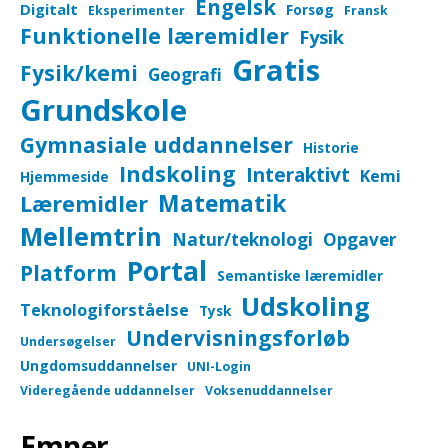
Engelsk
Digitalt
Forsøg
Eksperimenter
Fransk
Funktionelle læremidler
Fysik
Gratis
Fysik/kemi
Geografi
Grundskole
Gymnasiale uddannelser
Historie
Indskoling
Interaktivt
Kemi
Hjemmeside
Matematik
Læremidler
Mellemtrin
Natur/teknologi
Opgaver
Portal
Platform
Semantiske læremidler
Udskoling
Teknologiforståelse
Tysk
Undervisningsforløb
Undersøgelser
Ungdomsuddannelser
UNI-Login
Videregående uddannelser
Voksenuddannelser
Emner