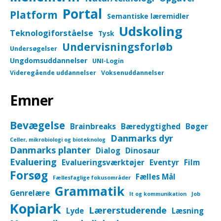
Portal
Platform
Semantiske læremidler
Udskoling
Teknologiforståelse
Tysk
Undervisningsforløb
Undersøgelser
Ungdomsuddannelser
UNI-Login
Videregående uddannelser
Voksenuddannelser
Emner
Bevægelse
Brainbreaks
Bæredygtighed
Bøger
Danmarks dyr
Celler, mikrobiologi og bioteknolog
Danmarks planter
Dialog
Dinosaur
Evaluering
Evalueringsværktøjer
Eventyr
Film
Forsøg
Fælles Mål
Fællesfaglige fokusområder
Grammatik
Genrelære
It og kommunikation
Job
Kopiark
Lærerstuderende
Lyde
Læsning