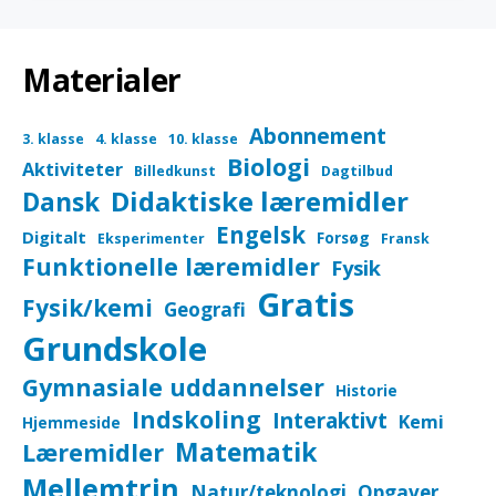
Materialer
Abonnement
3. klasse
4. klasse
10. klasse
Biologi
Aktiviteter
Billedkunst
Dagtilbud
Didaktiske læremidler
Dansk
Engelsk
Digitalt
Forsøg
Eksperimenter
Fransk
Funktionelle læremidler
Fysik
Gratis
Fysik/kemi
Geografi
Grundskole
Gymnasiale uddannelser
Historie
Indskoling
Interaktivt
Kemi
Hjemmeside
Matematik
Læremidler
Mellemtrin
Natur/teknologi
Opgaver