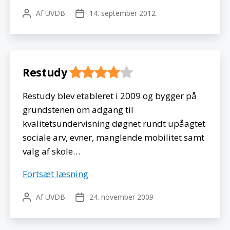
Af
UVDB
14. september 2012
Indlægsforfatter
Indlægsdato
Restudy
Restudy blev etableret i 2009 og bygger på
grundstenen om adgang til
kvalitetsundervisning døgnet rundt upåagtet
sociale arv, evner, manglende mobilitet samt
valg af skole…
Restudy
Fortsæt læsning
Af
UVDB
24. november 2009
Indlægsforfatter
Indlægsdato