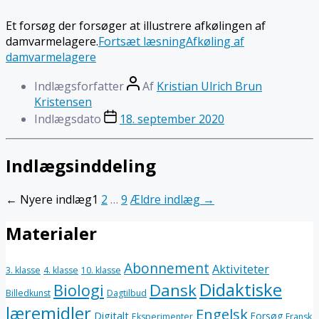
Et forsøg der forsøger at illustrere afkølingen af
damvarmelagere.
Fortsæt læsning
Afkøling af
damvarmelagere
Indlægsforfatter
Af
Kristian Ulrich Brun
Kristensen
Indlægsdato
18. september 2020
Indlægsinddeling
←
Nyere
indlæg
1
2
…
9
Ældre
indlæg
→
Materialer
Abonnement
Aktiviteter
3. klasse
4. klasse
10. klasse
Didaktiske
Dansk
Biologi
Billedkunst
Dagtilbud
læremidler
Engelsk
Digitalt
Forsøg
Eksperimenter
Fransk