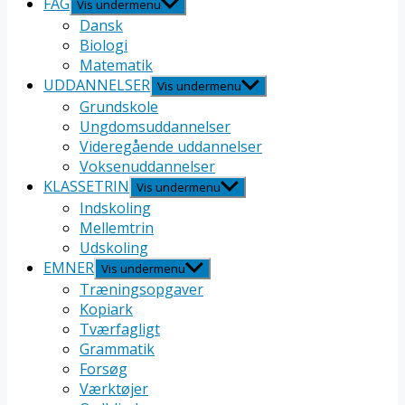
FAG
Vis undermenu
Dansk
Biologi
Matematik
UDDANNELSER
Vis undermenu
Grundskole
Ungdomsuddannelser
Videregående uddannelser
Voksenuddannelser
KLASSETRIN
Vis undermenu
Indskoling
Mellemtrin
Udskoling
EMNER
Vis undermenu
Træningsopgaver
Kopiark
Tværfagligt
Grammatik
Forsøg
Værktøjer