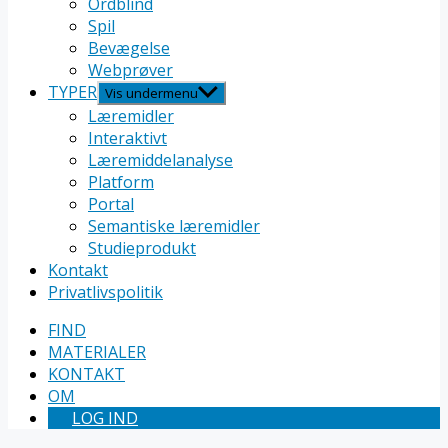
Ordblind
Spil
Bevægelse
Webprøver
TYPER
Vis undermenu
Læremidler
Interaktivt
Læremiddelanalyse
Platform
Portal
Semantiske læremidler
Studieprodukt
Kontakt
Privatlivspolitik
FIND
MATERIALER
KONTAKT
OM
LOG IND