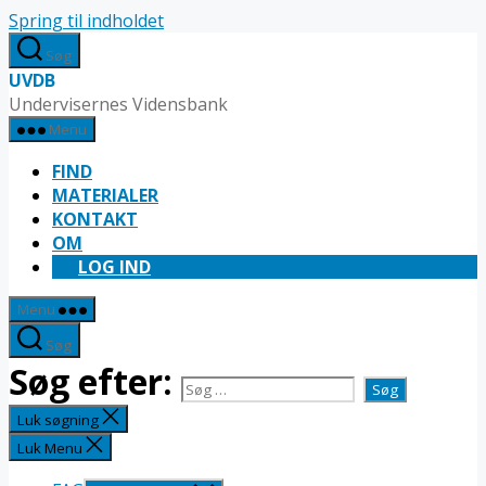
Spring til indholdet
Søg
UVDB
Undervisernes Vidensbank
Menu
FIND
MATERIALER
KONTAKT
OM
LOG IND
Menu
Søg
Søg efter:
Luk søgning
Luk Menu