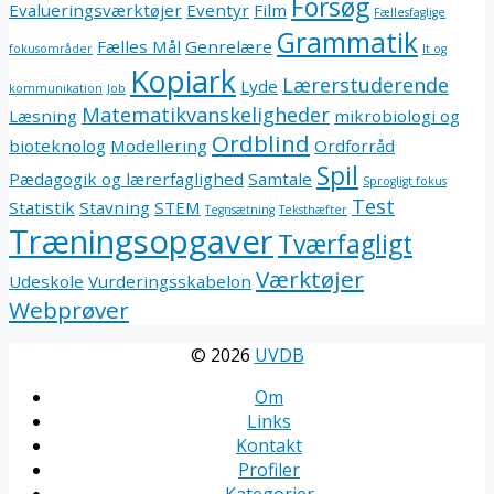
Forsøg
Evalueringsværktøjer
Eventyr
Film
Fællesfaglige
Grammatik
Fælles Mål
Genrelære
fokusområder
It og
Kopiark
Lærerstuderende
Lyde
kommunikation
Job
Matematikvanskeligheder
Læsning
mikrobiologi og
Ordblind
bioteknolog
Modellering
Ordforråd
Spil
Pædagogik og lærerfaglighed
Samtale
Sprogligt fokus
Test
Statistik
Stavning
STEM
Tegnsætning
Teksthæfter
Træningsopgaver
Tværfagligt
Værktøjer
Udeskole
Vurderingsskabelon
Webprøver
© 2026
UVDB
Om
Links
Kontakt
Profiler