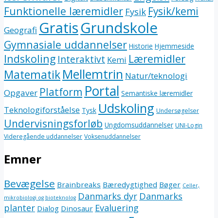
Funktionelle læremidler
Fysik/kemi
Fysik
Gratis
Grundskole
Geografi
Gymnasiale uddannelser
Historie
Hjemmeside
Indskoling
Læremidler
Interaktivt
Kemi
Mellemtrin
Matematik
Natur/teknologi
Portal
Platform
Opgaver
Semantiske læremidler
Udskoling
Teknologiforståelse
Tysk
Undersøgelser
Undervisningsforløb
Ungdomsuddannelser
UNI-Login
Videregående uddannelser
Voksenuddannelser
Emner
Bevægelse
Brainbreaks
Bæredygtighed
Bøger
Celler,
Danmarks dyr
Danmarks
mikrobiologi og bioteknolog
planter
Evaluering
Dialog
Dinosaur