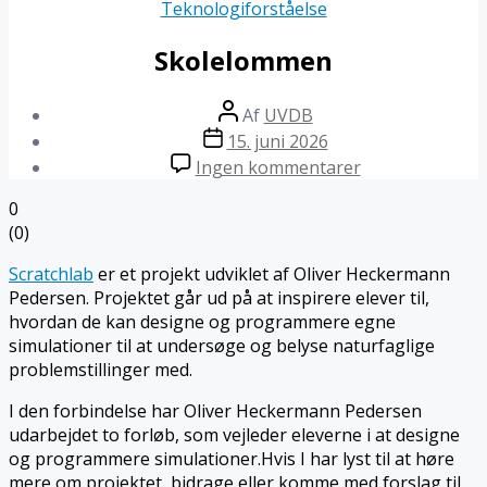
Teknologiforståelse
Skolelommen
Indlægsforfatter
Af
UVDB
Indlægsdato
15. juni 2026
til
Ingen kommentarer
Skolelommen
0
(
0
)
Scratchlab
er et projekt udviklet af Oliver Heckermann
Pedersen. Projektet går ud på at inspirere elever til,
hvordan de kan designe og programmere egne
simulationer til at undersøge og belyse naturfaglige
problemstillinger med.
I den forbindelse har Oliver Heckermann Pedersen
udarbejdet to forløb, som vejleder eleverne i at designe
og programmere simulationer.Hvis I har lyst til at høre
mere om projektet, bidrage eller komme med forslag til