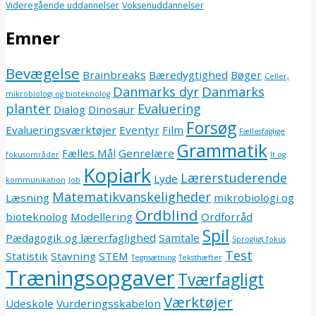
Videregående uddannelser
Voksenuddannelser
Emner
Bevægelse
Brainbreaks
Bæredygtighed
Bøger
Celler,
Danmarks dyr
Danmarks
mikrobiologi og bioteknolog
planter
Evaluering
Dialog
Dinosaur
Forsøg
Evalueringsværktøjer
Eventyr
Film
Fællesfaglige
Grammatik
Fælles Mål
Genrelære
fokusområder
It og
Kopiark
Lærerstuderende
Lyde
kommunikation
Job
Matematikvanskeligheder
Læsning
mikrobiologi og
Ordblind
bioteknolog
Modellering
Ordforråd
Spil
Pædagogik og lærerfaglighed
Samtale
Sprogligt fokus
Test
Statistik
Stavning
STEM
Tegnsætning
Teksthæfter
Træningsopgaver
Tværfagligt
Værktøjer
Udeskole
Vurderingsskabelon