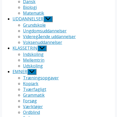
undermenu
Dansk
Biologi
Matematik
UDDANNELSER
Vis
undermenu
Grundskole
Ungdomsuddannelser
Videregående uddannelser
Voksenuddannelser
KLASSETRIN
Vis
undermenu
Indskoling
Mellemtrin
Udskoling
EMNER
Vis
undermenu
Træningsopgaver
Kopiark
Tværfagligt
Grammatik
Forsøg
Værktøjer
Ordblind