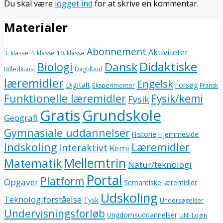
Du skal være
logget ind
for at skrive en kommentar.
Materialer
Abonnement
Aktiviteter
3. klasse
4. klasse
10. klasse
Didaktiske
Dansk
Biologi
Billedkunst
Dagtilbud
læremidler
Engelsk
Digitalt
Forsøg
Eksperimenter
Fransk
Funktionelle læremidler
Fysik/kemi
Fysik
Gratis
Grundskole
Geografi
Gymnasiale uddannelser
Historie
Hjemmeside
Indskoling
Læremidler
Interaktivt
Kemi
Mellemtrin
Matematik
Natur/teknologi
Portal
Platform
Opgaver
Semantiske læremidler
Udskoling
Teknologiforståelse
Tysk
Undersøgelser
Undervisningsforløb
Ungdomsuddannelser
UNI-Login