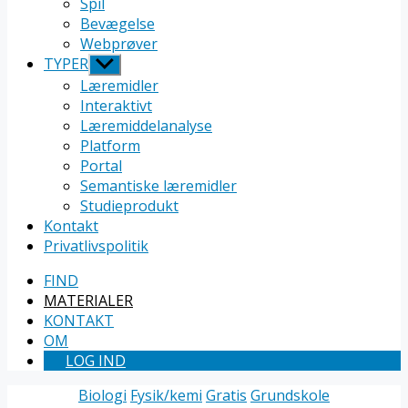
Spil
Bevægelse
Webprøver
TYPER
Vis
undermenu
Læremidler
Interaktivt
Læremiddelanalyse
Platform
Portal
Semantiske læremidler
Studieprodukt
Kontakt
Privatlivspolitik
FIND
MATERIALER
KONTAKT
OM
LOG IND
Kategorier
Biologi
Fysik/kemi
Gratis
Grundskole