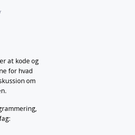
til
r
Digital
kreativitet
og
teknologiforståelse
i
folkeskolen
ver at kode og
ne for hvad
diskussion om
en.
ogrammering,
fag: