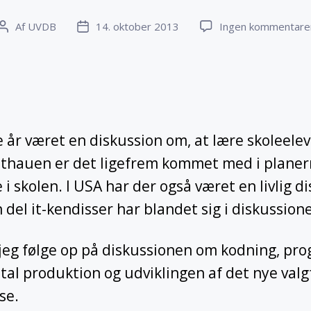
Af
UVDB
14. oktober 2013
Ingen kommentare
Indlægsforfatter
Indlægsdato
e år været en diskussion om, at lære skoleele
ithauen er det ligefrem kommet med i planer
 i skolen. I USA har der også været en livlig 
 del it-kendisser har blandet sig i diskussion
 jeg følge op på diskussionen om kodning, pr
tal produktion og udviklingen af det nye valg
se.