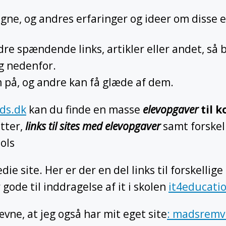
 egne, og andres erfaringer og ideer om disse 
re spændende links, artikler eller andet, så b
g nedenfor.
 på, og andre kan få glæde af dem.
ds.dk
kan du finde en masse
elevopgaver
til 
tter,
links til sites med elevopgaver
samt forskel
ols
die site. Her er der en del links til forskellige
 gode til inddragelse af it i skolen
it4educati
ævne, at jeg også har mit eget site
: madsremv