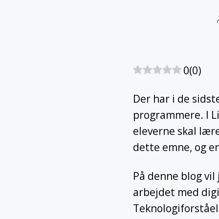
0
(
0
)
Der har i de sidst
programmere. I L
eleverne skal lære
dette emne, og en
På denne blog vil
arbejdet med digi
Teknologiforståel