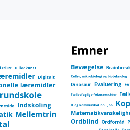
Emner
Bevægelse
iteter
Brainbrea
Billedkunst
læremidler
Digitalt
Celler, mikrobiologi og bioteknolog
onelle læremidler
Evaluering
Dinosaur
Ev
rundskole
Fæll
Fællesfaglige fokusområder
Kop
Indskoling
meside
It og kommunikation
Job
Mellemtrin
Matematikvanskeligh
atik
Ordblind
tal
Ordforråd
P