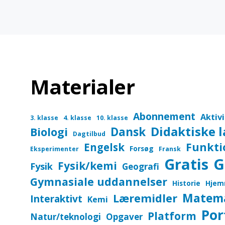
Materialer
Abonnement
Aktiv
3. klasse
4. klasse
10. klasse
Didaktiske 
Dansk
Biologi
Dagtilbud
Funkti
Engelsk
Forsøg
Eksperimenter
Fransk
Gratis
G
Fysik/kemi
Fysik
Geografi
Gymnasiale uddannelser
Historie
Hjem
Matem
Læremidler
Interaktivt
Kemi
Por
Platform
Natur/teknologi
Opgaver