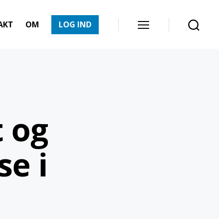
AKT
OM
LOG IND
Menu
Søg
t og
se i