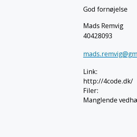
God fornøjelse
Mads Remvig
40428093
mads.remvig@gm
Link
:
http://4code.dk/
Filer
:
Manglende vedhæ