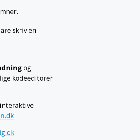
emner.
are skriv en
kodning
og
lige kodeeditorer
 interaktive
on.dk
ig.dk