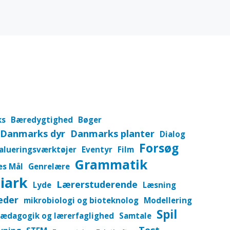
ks
Bæredygtighed
Bøger
Danmarks dyr
Danmarks planter
Dialog
Forsøg
alueringsværktøjer
Eventyr
Film
Grammatik
es Mål
Genrelære
iark
Lærerstuderende
Lyde
Læsning
eder
mikrobiologi og bioteknolog
Modellering
Spil
ædagogik og lærerfaglighed
Samtale