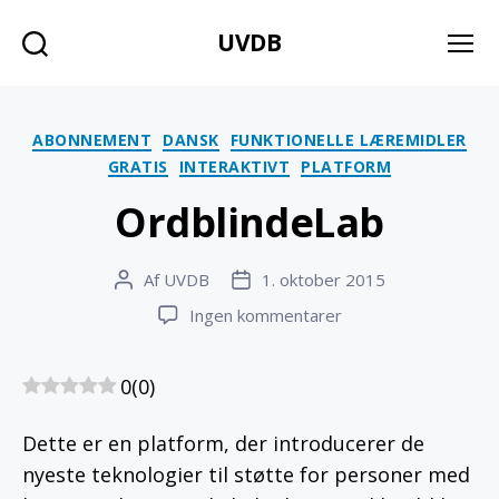
UVDB
Søg
Menu
Kategorier
ABONNEMENT
DANSK
FUNKTIONELLE LÆREMIDLER
GRATIS
INTERAKTIVT
PLATFORM
OrdblindeLab
Af
UVDB
1. oktober 2015
Indlægsforfatter
Indlægsdato
til
Ingen kommentarer
OrdblindeLab
0
(
0
)
Dette er en platform, der introducerer de
nyeste teknologier til støtte for personer med