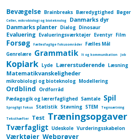
Bevægelse
Brainbreaks
Bæredygtighed
Bøger
Danmarks dyr
Celler, mikrobiologi og bioteknolog
Danmarks planter
Dialog
Dinosaur
Evaluering
Evalueringsværktøjer
Eventyr
Film
Forsøg
Fælles Mål
Fællesfaglige fokusområder
Grammatik
Genrelære
It og kommunikation
Job
Kopiark
Lærerstuderende
Lyde
Læsning
Matematikvanskeligheder
mikrobiologi og bioteknolog
Modellering
Ordblind
Ordforråd
Spil
Pædagogik og lærerfaglighed
Samtale
Statistik
Stavning
STEM
Sprogligt fokus
Tegnsætning
Træningsopgaver
Test
Teksthæfter
Tværfagligt
Udeskole
Vurderingsskabelon
Værktøjer
Webprøver