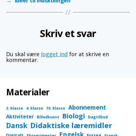
→
Ideer til indskolingen
Skriv et svar
Du skal være
logget ind
for at skrive en
kommentar.
Materialer
Abonnement
3. klasse
4. klasse
10. klasse
Biologi
Aktiviteter
Billedkunst
Dagtilbud
Didaktiske læremidler
Dansk
Engelsk
Digitalt
Forsøg
Eksperimenter
Fransk