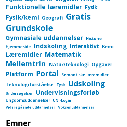
Funktionelle læremidler
Fysik
Gratis
Fysik/kemi
Geografi
Grundskole
Gymnasiale uddannelser
Historie
Indskoling
Interaktivt
Kemi
Hjemmeside
Matematik
Læremidler
Mellemtrin
Natur/teknologi
Opgaver
Portal
Platform
Semantiske læremidler
Udskoling
Teknologiforståelse
Tysk
Undervisningsforløb
Undersøgelser
Ungdomsuddannelser
UNI-Login
Videregående uddannelser
Voksenuddannelser
Emner