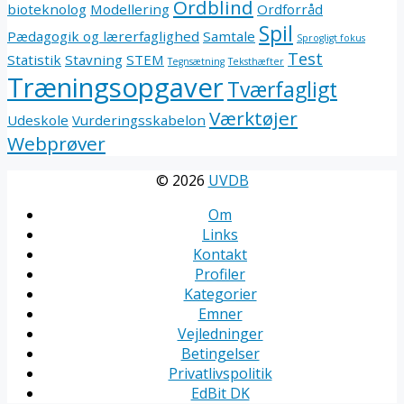
Ordblind
bioteknolog
Modellering
Ordforråd
Spil
Pædagogik og lærerfaglighed
Samtale
Sprogligt fokus
Test
Statistik
Stavning
STEM
Tegnsætning
Teksthæfter
Træningsopgaver
Tværfagligt
Værktøjer
Udeskole
Vurderingsskabelon
Webprøver
© 2026
UVDB
Om
Links
Kontakt
Profiler
Kategorier
Emner
Vejledninger
Betingelser
Privatlivspolitik
EdBit DK