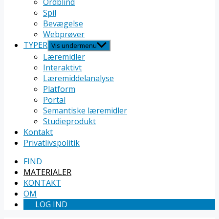
Ordblind
Spil
Bevægelse
Webprøver
TYPER
Vis undermenu
Læremidler
Interaktivt
Læremiddelanalyse
Platform
Portal
Semantiske læremidler
Studieprodukt
Kontakt
Privatlivspolitik
FIND
MATERIALER
KONTAKT
OM
LOG IND