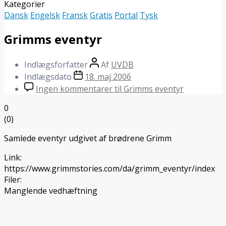
Kategorier
Dansk
Engelsk
Fransk
Gratis
Portal
Tysk
Grimms eventyr
Indlægsforfatter
Af
UVDB
Indlægsdato
18. maj 2006
Ingen kommentarer
til Grimms eventyr
0
(
0
)
Samlede eventyr udgivet af brødrene Grimm
Link
:
https://www.grimmstories.com/da/grimm_eventyr/index
Filer
:
Manglende vedhæftning