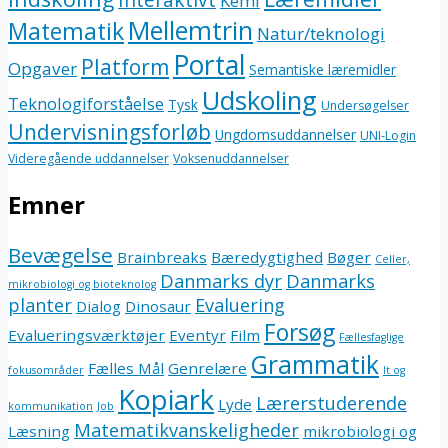
Kemi
Mellemtrin
Matematik
Natur/teknologi
Portal
Platform
Opgaver
Semantiske læremidler
Udskoling
Teknologiforståelse
Tysk
Undersøgelser
Undervisningsforløb
Ungdomsuddannelser
UNI-Login
Videregående uddannelser
Voksenuddannelser
Emner
Bevægelse
Brainbreaks
Bæredygtighed
Bøger
Celler,
Danmarks dyr
Danmarks
mikrobiologi og bioteknolog
planter
Evaluering
Dialog
Dinosaur
Forsøg
Evalueringsværktøjer
Eventyr
Film
Fællesfaglige
Grammatik
Fælles Mål
Genrelære
fokusområder
It og
Kopiark
Lærerstuderende
Lyde
kommunikation
Job
Matematikvanskeligheder
Læsning
mikrobiologi og