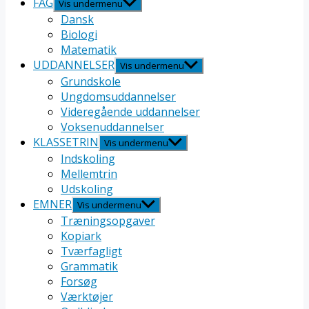
FAG
Vis undermenu
Dansk
Biologi
Matematik
UDDANNELSER
Vis undermenu
Grundskole
Ungdomsuddannelser
Videregående uddannelser
Voksenuddannelser
KLASSETRIN
Vis undermenu
Indskoling
Mellemtrin
Udskoling
EMNER
Vis undermenu
Træningsopgaver
Kopiark
Tværfagligt
Grammatik
Forsøg
Værktøjer