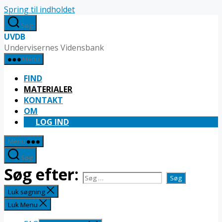
Spring til indholdet
Søg
UVDB
Undervisernes Vidensbank
Menu
FIND
MATERIALER
KONTAKT
OM
LOG IND
Menu
Søg
Søg efter:
Luk søgning
Luk Menu