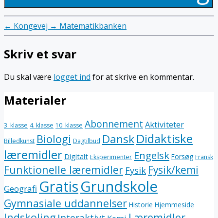
←
Kongevej
→
Matematikbanken
Skriv et svar
Du skal være
logget ind
for at skrive en kommentar.
Materialer
Abonnement
Aktiviteter
3. klasse
4. klasse
10. klasse
Didaktiske
Dansk
Biologi
Billedkunst
Dagtilbud
læremidler
Engelsk
Digitalt
Forsøg
Eksperimenter
Fransk
Funktionelle læremidler
Fysik/kemi
Fysik
Gratis
Grundskole
Geografi
Gymnasiale uddannelser
Historie
Hjemmeside
Indskoling
Læremidler
Interaktivt