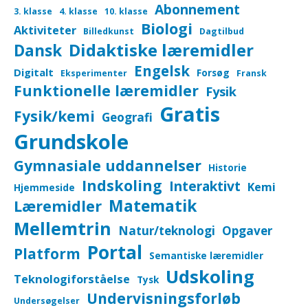
Abonnement
3. klasse
4. klasse
10. klasse
Biologi
Aktiviteter
Billedkunst
Dagtilbud
Didaktiske læremidler
Dansk
Engelsk
Digitalt
Forsøg
Eksperimenter
Fransk
Funktionelle læremidler
Fysik
Gratis
Fysik/kemi
Geografi
Grundskole
Gymnasiale uddannelser
Historie
Indskoling
Interaktivt
Kemi
Hjemmeside
Matematik
Læremidler
Mellemtrin
Natur/teknologi
Opgaver
Portal
Platform
Semantiske læremidler
Udskoling
Teknologiforståelse
Tysk
Undervisningsforløb
Undersøgelser