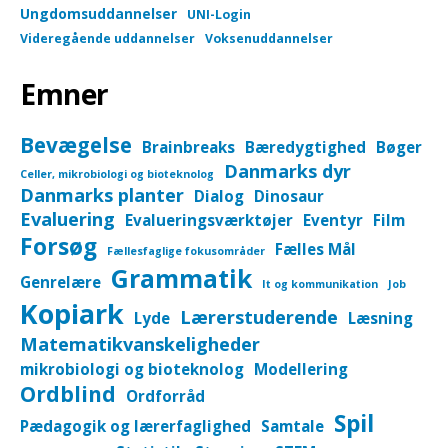
Ungdomsuddannelser
UNI-Login
Videregående uddannelser
Voksenuddannelser
Emner
Bevægelse
Brainbreaks
Bæredygtighed
Bøger
Danmarks dyr
Celler, mikrobiologi og bioteknolog
Danmarks planter
Dialog
Dinosaur
Evaluering
Evalueringsværktøjer
Eventyr
Film
Forsøg
Fælles Mål
Fællesfaglige fokusområder
Grammatik
Genrelære
It og kommunikation
Job
Kopiark
Lærerstuderende
Lyde
Læsning
Matematikvanskeligheder
mikrobiologi og bioteknolog
Modellering
Ordblind
Ordforråd
Spil
Pædagogik og lærerfaglighed
Samtale