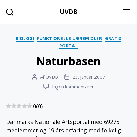
UVDB
Søg
Menu
Kategorier
BIOLOGI
FUNKTIONELLE LÆREMIDLER
GRATIS
PORTAL
Naturbasen
Af
UVDB
23. januar 2007
Indlægsforfatter
Indlægsdato
til
Ingen kommentarer
Naturbasen
0
(
0
)
Danmarks Nationale Artsportal med 69275
medlemmer og 19 års erfaring med folkelig