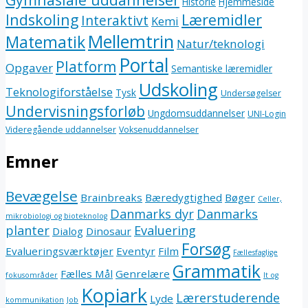
Historie
Hjemmeside
Indskoling
Læremidler
Interaktivt
Kemi
Mellemtrin
Matematik
Natur/teknologi
Portal
Platform
Opgaver
Semantiske læremidler
Udskoling
Teknologiforståelse
Tysk
Undersøgelser
Undervisningsforløb
Ungdomsuddannelser
UNI-Login
Videregående uddannelser
Voksenuddannelser
Emner
Bevægelse
Brainbreaks
Bæredygtighed
Bøger
Celler,
Danmarks dyr
Danmarks
mikrobiologi og bioteknolog
planter
Evaluering
Dialog
Dinosaur
Forsøg
Evalueringsværktøjer
Eventyr
Film
Fællesfaglige
Grammatik
Fælles Mål
Genrelære
fokusområder
It og
Kopiark
Lærerstuderende
Lyde
kommunikation
Job