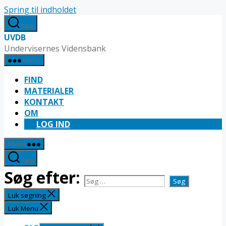
Spring til indholdet
Søg
UVDB
Undervisernes Vidensbank
Menu
FIND
MATERIALER
KONTAKT
OM
LOG IND
Menu
Søg
Søg efter:
Luk søgning
Luk Menu