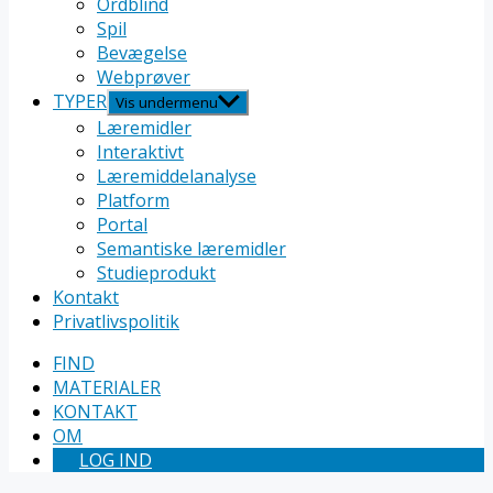
Ordblind
Spil
Bevægelse
Webprøver
TYPER
Vis undermenu
Læremidler
Interaktivt
Læremiddelanalyse
Platform
Portal
Semantiske læremidler
Studieprodukt
Kontakt
Privatlivspolitik
FIND
MATERIALER
KONTAKT
OM
LOG IND