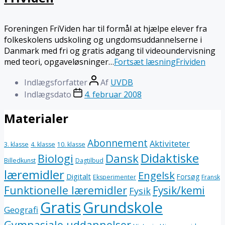
Foreningen FriViden har til formål at hjælpe elever fra
folkeskolens udskoling og ungdomsuddannelserne i
Danmark med fri og gratis adgang til videoundervisning
med teori, opgaveløsninger…
Fortsæt læsning
Frividen
Indlægsforfatter
Af
UVDB
Indlægsdato
4. februar 2008
Materialer
Abonnement
Aktiviteter
3. klasse
4. klasse
10. klasse
Didaktiske
Dansk
Biologi
Billedkunst
Dagtilbud
læremidler
Engelsk
Digitalt
Forsøg
Eksperimenter
Fransk
Funktionelle læremidler
Fysik/kemi
Fysik
Gratis
Grundskole
Geografi
Gymnasiale uddannelser