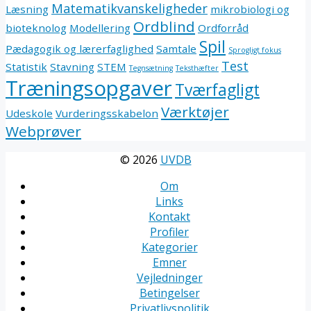
Matematikvanskeligheder
Læsning
mikrobiologi og
Ordblind
bioteknolog
Modellering
Ordforråd
Spil
Pædagogik og lærerfaglighed
Samtale
Sprogligt fokus
Test
Statistik
Stavning
STEM
Tegnsætning
Teksthæfter
Træningsopgaver
Tværfagligt
Værktøjer
Udeskole
Vurderingsskabelon
Webprøver
© 2026
UVDB
Om
Links
Kontakt
Profiler
Kategorier
Emner
Vejledninger
Betingelser
Privatlivspolitik