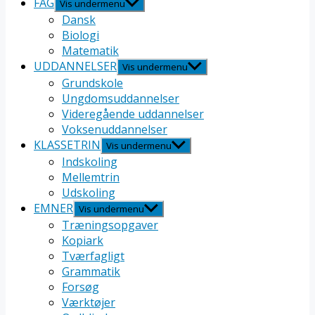
FAG
Vis undermenu
Dansk
Biologi
Matematik
UDDANNELSER
Vis undermenu
Grundskole
Ungdomsuddannelser
Videregående uddannelser
Voksenuddannelser
KLASSETRIN
Vis undermenu
Indskoling
Mellemtrin
Udskoling
EMNER
Vis undermenu
Træningsopgaver
Kopiark
Tværfagligt
Grammatik
Forsøg
Værktøjer