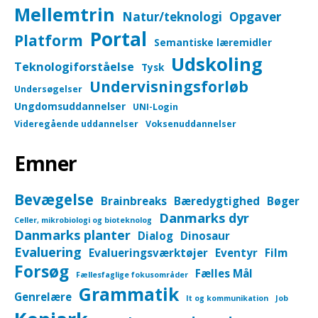
Mellemtrin
Natur/teknologi
Opgaver
Portal
Platform
Semantiske læremidler
Udskoling
Teknologiforståelse
Tysk
Undervisningsforløb
Undersøgelser
Ungdomsuddannelser
UNI-Login
Videregående uddannelser
Voksenuddannelser
Emner
Bevægelse
Brainbreaks
Bæredygtighed
Bøger
Danmarks dyr
Celler, mikrobiologi og bioteknolog
Danmarks planter
Dialog
Dinosaur
Evaluering
Evalueringsværktøjer
Eventyr
Film
Forsøg
Fælles Mål
Fællesfaglige fokusområder
Grammatik
Genrelære
It og kommunikation
Job