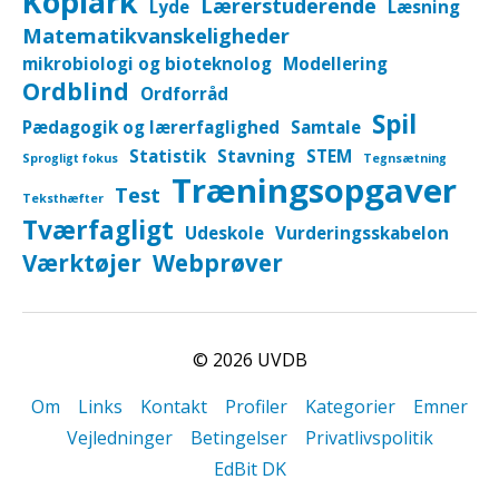
Kopiark
Lærerstuderende
Lyde
Læsning
Matematikvanskeligheder
mikrobiologi og bioteknolog
Modellering
Ordblind
Ordforråd
Spil
Pædagogik og lærerfaglighed
Samtale
Statistik
Stavning
STEM
Sprogligt fokus
Tegnsætning
Træningsopgaver
Test
Teksthæfter
Tværfagligt
Udeskole
Vurderingsskabelon
Værktøjer
Webprøver
© 2026
UVDB
Om
Links
Kontakt
Profiler
Kategorier
Emner
Vejledninger
Betingelser
Privatlivspolitik
EdBit DK