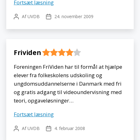
Restudy
Fortsæt læsning
Af
UVDB
24. november 2009
Indlægsforfatter
Indlægsdato
Frividen
Foreningen FriViden har til formål at hjælpe
elever fra folkeskolens udskoling og
ungdomsuddannelserne i Danmark med fri
og gratis adgang til videoundervisning med
teori, opgaveløsninger…
Frividen
Fortsæt læsning
Af
UVDB
4. februar 2008
Indlægsforfatter
Indlægsdato