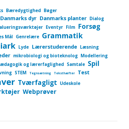
ks
Bæredygtighed
Bøger
Danmarks dyr
Danmarks planter
Dialog
Forsøg
alueringsværktøjer
Eventyr
Film
Grammatik
es Mål
Genrelære
iark
Lærerstuderende
Lyde
Læsning
eder
mikrobiologi og bioteknolog
Modellering
Spil
ædagogik og lærerfaglighed
Samtale
Test
vning
STEM
Tegnsætning
Teksthæfter
aver
Tværfagligt
Udeskole
ktøjer
Webprøver