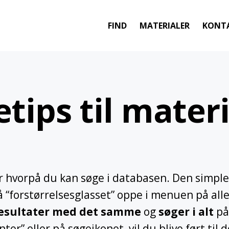
FIND
MATERIALER
KONT
tips til mater
r hvorpå du kan søge i databasen. Den simple
å “forstørrelsesglasset” oppe i menuen på alle
esultater med det samme
og
søger i alt
på
nter” eller på søgeikonet, vil du blive ført ti