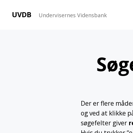
UVDB
Undervisernes Vidensbank
Søge
Der er flere måde
og ved at klikke p
søgefelter giver
r
Hvis du trykker “e