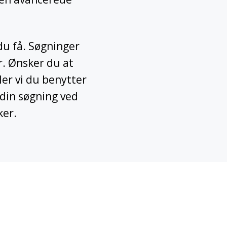
 du få. Søgninger
r. Ønsker du at
ler vi du benytter
e din søgning ved
ker.