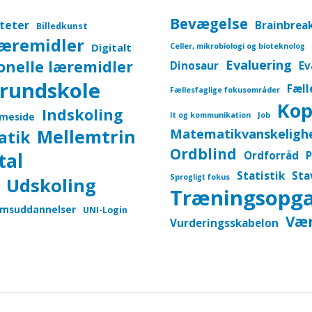
Bevægelse
iteter
Brainbrea
Billedkunst
læremidler
Digitalt
Celler, mikrobiologi og bioteknolog
onelle læremidler
Evaluering
Dinosaur
Ev
rundskole
Fæll
Fællesfaglige fokusområder
Kop
Indskoling
meside
It og kommunikation
Job
Mellemtrin
Matematikvanskeligh
atik
Ordblind
tal
Ordforråd
P
Statistik
Sta
Sprogligt fokus
Udskoling
Træningsopg
msuddannelser
UNI-Login
Vær
Vurderingsskabelon