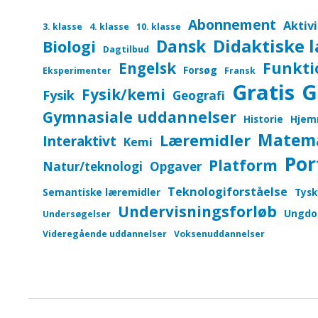
Abonnement
Aktiv
3. klasse
4. klasse
10. klasse
Didaktiske 
Dansk
Biologi
Dagtilbud
Funkti
Engelsk
Forsøg
Eksperimenter
Fransk
Gratis
G
Fysik/kemi
Fysik
Geografi
Gymnasiale uddannelser
Historie
Hjem
Matem
Læremidler
Interaktivt
Kemi
Por
Platform
Natur/teknologi
Opgaver
Teknologiforståelse
Semantiske læremidler
Tysk
Undervisningsforløb
Ungdo
Undersøgelser
Videregående uddannelser
Voksenuddannelser