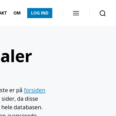
AKT
OM
LOG IND
Menu
Søg
ialer
ste er på
forsiden
 sider, da disse
 hele databasen.
l den avancerede