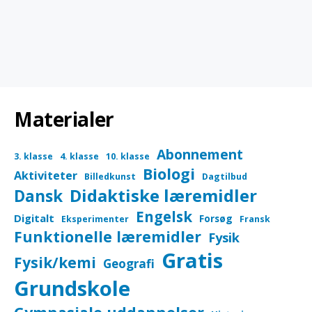
Nisseeventyr med klassen
9 måneder siden
in:
Dansk
,
Hjemmeside
,
Indskoling
ingen
kommentarer
Materialer
Abonnement
3. klasse
4. klasse
10. klasse
Biologi
Aktiviteter
Billedkunst
Dagtilbud
Didaktiske læremidler
Dansk
Engelsk
Digitalt
Forsøg
Eksperimenter
Fransk
Funktionelle læremidler
Fysik
Gratis
Fysik/kemi
Geografi
Grundskole