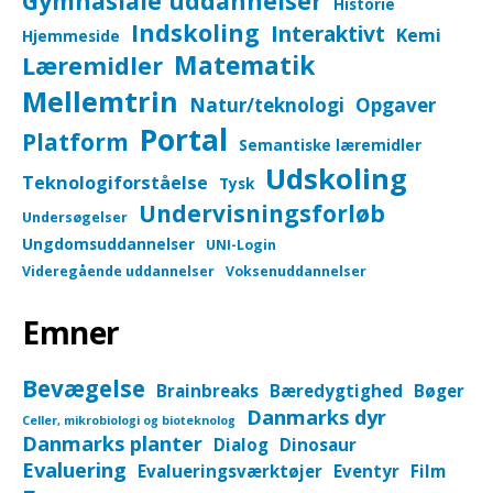
Gymnasiale uddannelser
Historie
Indskoling
Interaktivt
Kemi
Hjemmeside
Matematik
Læremidler
Mellemtrin
Natur/teknologi
Opgaver
Portal
Platform
Semantiske læremidler
Udskoling
Teknologiforståelse
Tysk
Undervisningsforløb
Undersøgelser
Ungdomsuddannelser
UNI-Login
Videregående uddannelser
Voksenuddannelser
Emner
Bevægelse
Brainbreaks
Bæredygtighed
Bøger
Danmarks dyr
Celler, mikrobiologi og bioteknolog
Danmarks planter
Dialog
Dinosaur
Evaluering
Evalueringsværktøjer
Eventyr
Film