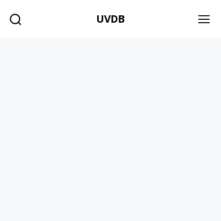
UVDB
Søg
Menu
Maiken Raagaard
Jeg udarbejder og
udgiver eget materiale
til brug i folkeskolen.
Primært i matematik,
dansk, engelsk,
bevægelse, lege og
spil.
Denne brugerkonto
status er Godkendte
Indlæg
Om
Kommentarer