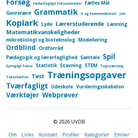
Forsøg
Fælles Mål
Fællesfaglige fokusområder
Grammatik
Genrelære
It og kommunikation
Job
Kopiark
Lærerstuderende
Lyde
Læsning
Matematikvanskeligheder
mikrobiologi og bioteknolog
Modellering
Ordblind
Ordforråd
Spil
Pædagogik og lærerfaglighed
Samtale
Statistik
Stavning
STEM
Sprogligt fokus
Tegnsætning
Træningsopgaver
Test
Teksthæfter
Tværfagligt
Udeskole
Vurderingsskabelon
Værktøjer
Webprøver
© 2026
UVDB
Om
Links
Kontakt
Profiler
Kategorier
Emner