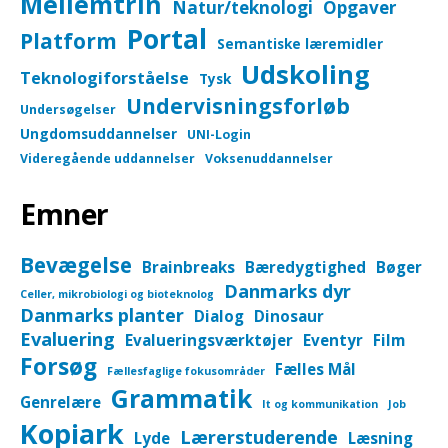
Mellemtrin
Natur/teknologi
Opgaver
Portal
Platform
Semantiske læremidler
Udskoling
Teknologiforståelse
Tysk
Undervisningsforløb
Undersøgelser
Ungdomsuddannelser
UNI-Login
Videregående uddannelser
Voksenuddannelser
Emner
Bevægelse
Brainbreaks
Bæredygtighed
Bøger
Danmarks dyr
Celler, mikrobiologi og bioteknolog
Danmarks planter
Dialog
Dinosaur
Evaluering
Evalueringsværktøjer
Eventyr
Film
Forsøg
Fælles Mål
Fællesfaglige fokusområder
Grammatik
Genrelære
It og kommunikation
Job
Kopiark
Lærerstuderende
Lyde
Læsning