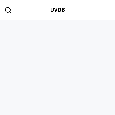
UVDB
Søg
Menu
Kristian Ulrich Brun
Kristensen
Testperson numero
uno
Denne brugerkonto
status er Godkendte
Indlæg
Om
Kommentarer
Afkøling af damvarmelagere
6 år siden
in:
Fysik
ingen kommentarer