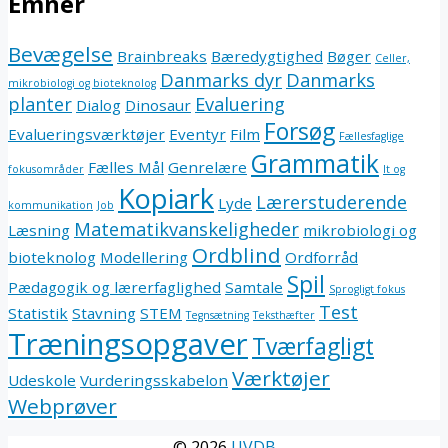
Emner
Bevægelse
Brainbreaks
Bæredygtighed
Bøger
Celler,
Danmarks dyr
Danmarks
mikrobiologi og bioteknolog
planter
Evaluering
Dialog
Dinosaur
Forsøg
Evalueringsværktøjer
Eventyr
Film
Fællesfaglige
Grammatik
Fælles Mål
Genrelære
fokusområder
It og
Kopiark
Lærerstuderende
Lyde
kommunikation
Job
Matematikvanskeligheder
Læsning
mikrobiologi og
Ordblind
bioteknolog
Modellering
Ordforråd
Spil
Pædagogik og lærerfaglighed
Samtale
Sprogligt fokus
Test
Statistik
Stavning
STEM
Tegnsætning
Teksthæfter
Træningsopgaver
Tværfagligt
Værktøjer
Udeskole
Vurderingsskabelon
Webprøver
© 2026
UVDB