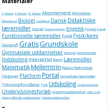
Materialer
Abonnement
Aktiviteter
3. klasse
4. klasse
10. klasse
Didaktiske
Dansk
Biologi
Billedkunst
Dagtilbud
læremidler
Engelsk
Digitalt
Forsøg
Eksperimenter
Fransk
Funktionelle læremidler
Fysik/kemi
Fysik
Gratis
Grundskole
Geografi
Gymnasiale uddannelser
Historie
Hjemmeside
Indskoling
Læremidler
Interaktivt
Kemi
Mellemtrin
Matematik
Natur/teknologi
Portal
Platform
Opgaver
Semantiske læremidler
Udskoling
Teknologiforståelse
Tysk
Undersøgelser
Undervisningsforløb
Ungdomsuddannelser
UNI-Login
Videregående uddannelser
Voksenuddannelser