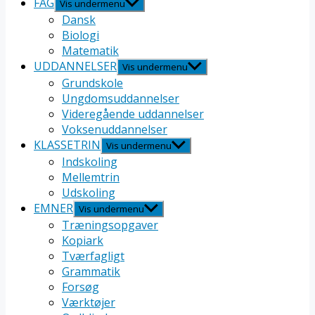
FAG
Vis undermenu
Dansk
Biologi
Matematik
UDDANNELSER
Vis undermenu
Grundskole
Ungdomsuddannelser
Videregående uddannelser
Voksenuddannelser
KLASSETRIN
Vis undermenu
Indskoling
Mellemtrin
Udskoling
EMNER
Vis undermenu
Træningsopgaver
Kopiark
Tværfagligt
Grammatik
Forsøg
Værktøjer