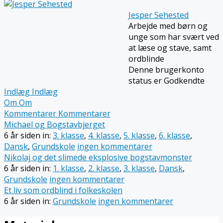
Jesper Sehested
Arbejde med børn og
unge som har svært ved
at læse og stave, samt
ordblinde
Denne brugerkonto
status er Godkendte
Indlæg
Indlæg
Om
Om
Kommentarer
Kommentarer
Michael og Bogstavbjerget
6 år siden
in:
3. klasse
,
4. klasse
,
5. klasse
,
6. klasse
,
Dansk
,
Grundskole
ingen kommentarer
Nikolaj og det slimede eksplosive bogstavmonster
6 år siden
in:
1. klasse
,
2. klasse
,
3. klasse
,
Dansk
,
Grundskole
ingen kommentarer
Et liv som ordblind i folkeskolen
6 år siden
in:
Grundskole
ingen kommentarer