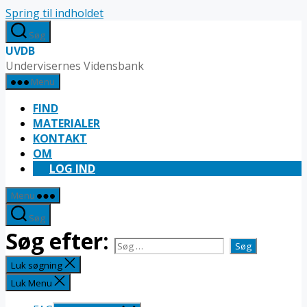
Spring til indholdet
Søg
UVDB
Undervisernes Vidensbank
Menu
FIND
MATERIALER
KONTAKT
OM
LOG IND
Menu
Søg
Søg efter:
Luk søgning
Luk Menu