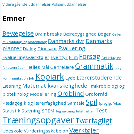
Videregående uddannelser
Voksenuddannelser
Emner
Bevægelse
Brainbreaks
Bæredygtighed
Bøger
Celler,
Danmarks dyr
Danmarks
mikrobiologi og bioteknolog
planter
Evaluering
Dialog
Dinosaur
Forsøg
Evalueringsværktøjer
Eventyr
Film
Fællesfaglige
Grammatik
Fælles Mål
Genrelære
fokusområder
It og
Kopiark
Lærerstuderende
Lyde
kommunikation
Job
Matematikvanskeligheder
Læsning
mikrobiologi og
Ordblind
bioteknolog
Modellering
Ordforråd
Spil
Pædagogik og lærerfaglighed
Samtale
Sprogligt fokus
Test
Statistik
Stavning
STEM
Tegnsætning
Teksthæfter
Træningsopgaver
Tværfagligt
Værktøjer
Udeskole
Vurderingsskabelon