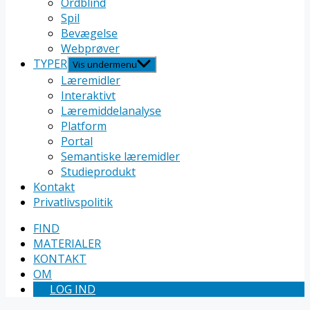
Ordblind
Spil
Bevægelse
Webprøver
TYPER
Vis undermenu
Læremidler
Interaktivt
Læremiddelanalyse
Platform
Portal
Semantiske læremidler
Studieprodukt
Kontakt
Privatlivspolitik
FIND
MATERIALER
KONTAKT
OM
LOG IND