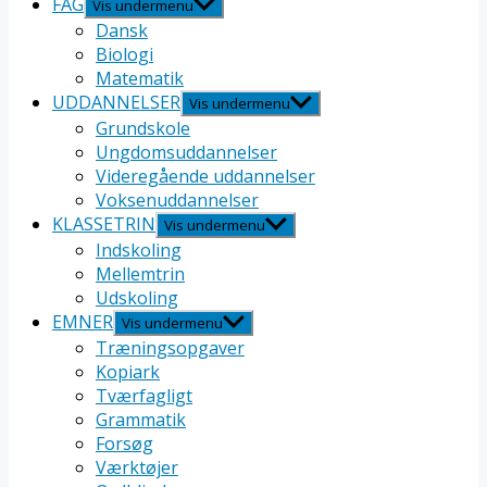
FAG
Vis undermenu
Dansk
Biologi
Matematik
UDDANNELSER
Vis undermenu
Grundskole
Ungdomsuddannelser
Videregående uddannelser
Voksenuddannelser
KLASSETRIN
Vis undermenu
Indskoling
Mellemtrin
Udskoling
EMNER
Vis undermenu
Træningsopgaver
Kopiark
Tværfagligt
Grammatik
Forsøg
Værktøjer