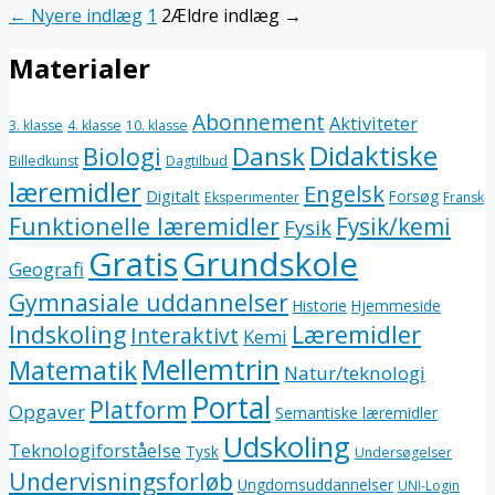
←
Nyere
indlæg
1
2
Ældre
indlæg
→
Materialer
Abonnement
Aktiviteter
3. klasse
4. klasse
10. klasse
Didaktiske
Dansk
Biologi
Billedkunst
Dagtilbud
læremidler
Engelsk
Digitalt
Forsøg
Eksperimenter
Fransk
Funktionelle læremidler
Fysik/kemi
Fysik
Gratis
Grundskole
Geografi
Gymnasiale uddannelser
Historie
Hjemmeside
Indskoling
Læremidler
Interaktivt
Kemi
Mellemtrin
Matematik
Natur/teknologi
Portal
Platform
Opgaver
Semantiske læremidler
Udskoling
Teknologiforståelse
Tysk
Undersøgelser
Undervisningsforløb
Ungdomsuddannelser
UNI-Login