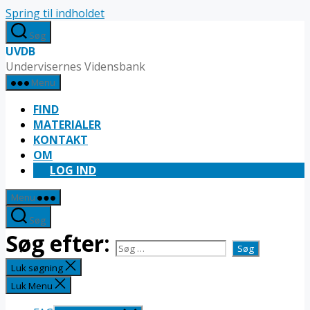
Spring til indholdet
Søg
UVDB
Undervisernes Vidensbank
Menu
FIND
MATERIALER
KONTAKT
OM
LOG IND
Menu
Søg
Søg efter:
Luk søgning
Luk Menu