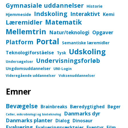
Gymnasiale uddannelser
Historie
Indskoling
Interaktivt
Kemi
Hjemmeside
Matematik
Læremidler
Mellemtrin
Natur/teknologi
Opgaver
Portal
Platform
Semantiske læremidler
Udskoling
Teknologiforståelse
Tysk
Undervisningsforløb
Undersøgelser
Ungdomsuddannelser
UNI-Login
Videregående uddannelser
Voksenuddannelser
Emner
Bevægelse
Brainbreaks
Bæredygtighed
Bøger
Danmarks dyr
Celler, mikrobiologi og bioteknolog
Danmarks planter
Dialog
Dinosaur
Evaluering
Evalueringsværktøjer
Eventyr
Film