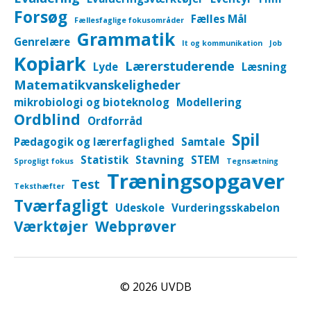
Forsøg
Fælles Mål
Fællesfaglige fokusområder
Grammatik
Genrelære
It og kommunikation
Job
Kopiark
Lærerstuderende
Lyde
Læsning
Matematikvanskeligheder
mikrobiologi og bioteknolog
Modellering
Ordblind
Ordforråd
Spil
Pædagogik og lærerfaglighed
Samtale
Statistik
Stavning
STEM
Sprogligt fokus
Tegnsætning
Træningsopgaver
Test
Teksthæfter
Tværfagligt
Udeskole
Vurderingsskabelon
Værktøjer
Webprøver
© 2026
UVDB