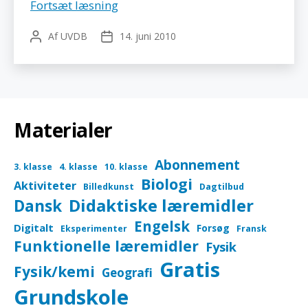
Kemien
Fortsæt læsning
i
Af
UVDB
14. juni 2010
Indlægsforfatter
Indlægsdato
din
hverdag
Materialer
Abonnement
3. klasse
4. klasse
10. klasse
Biologi
Aktiviteter
Billedkunst
Dagtilbud
Didaktiske læremidler
Dansk
Engelsk
Digitalt
Forsøg
Eksperimenter
Fransk
Funktionelle læremidler
Fysik
Gratis
Fysik/kemi
Geografi
Grundskole