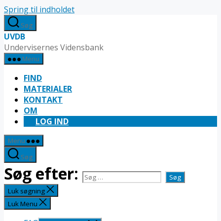
Spring til indholdet
Søg
UVDB
Undervisernes Vidensbank
Menu
FIND
MATERIALER
KONTAKT
OM
LOG IND
Menu
Søg
Søg efter:
Luk søgning
Luk Menu