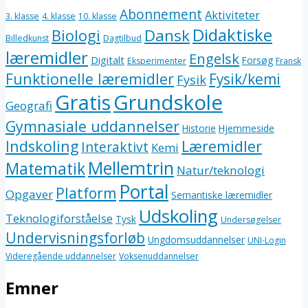
Abonnement
Aktiviteter
3. klasse
4. klasse
10. klasse
Didaktiske
Dansk
Biologi
Billedkunst
Dagtilbud
læremidler
Engelsk
Digitalt
Forsøg
Eksperimenter
Fransk
Funktionelle læremidler
Fysik/kemi
Fysik
Gratis
Grundskole
Geografi
Gymnasiale uddannelser
Historie
Hjemmeside
Indskoling
Læremidler
Interaktivt
Kemi
Mellemtrin
Matematik
Natur/teknologi
Portal
Platform
Opgaver
Semantiske læremidler
Udskoling
Teknologiforståelse
Tysk
Undersøgelser
Undervisningsforløb
Ungdomsuddannelser
UNI-Login
Videregående uddannelser
Voksenuddannelser
Emner