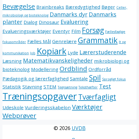
Bevægelse
Brainbreaks
Bæredygtighed
Bøger
Celler,
Danmarks dyr
Danmarks
mikrobiologi og bioteknolog
planter
Evaluering
Dialog
Dinosaur
Forsøg
Evalueringsværktøjer
Eventyr
Film
Fællesfaglige
Grammatik
Fælles Mål
Genrelære
fokusområder
It og
Kopiark
Lærerstuderende
Lyde
kommunikation
Job
Matematikvanskeligheder
Læsning
mikrobiologi og
Ordblind
bioteknolog
Modellering
Ordforråd
Spil
Pædagogik og lærerfaglighed
Samtale
Sprogligt fokus
Test
Statistik
Stavning
STEM
Tegnsætning
Teksthæfter
Træningsopgaver
Tværfagligt
Værktøjer
Udeskole
Vurderingsskabelon
Webprøver
© 2026
UVDB