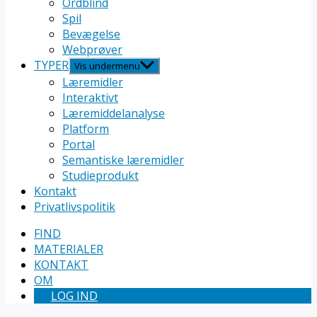
Ordblind
Spil
Bevægelse
Webprøver
TYPER
Vis undermenu
Læremidler
Interaktivt
Læremiddelanalyse
Platform
Portal
Semantiske læremidler
Studieprodukt
Kontakt
Privatlivspolitik
FIND
MATERIALER
KONTAKT
OM
LOG IND