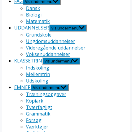
FAG
Vis undermenu
Dansk
Biologi
Matematik
UDDANNELSER
Vis undermenu
Grundskole
Ungdomsuddannelser
Videregående uddannelser
Voksenuddannelser
KLASSETRIN
Vis undermenu
Indskoling
Mellemtrin
Udskoling
EMNER
Vis undermenu
Træningsopgaver
Kopiark
Tværfagligt
Grammatik
Forsøg
Værktøjer