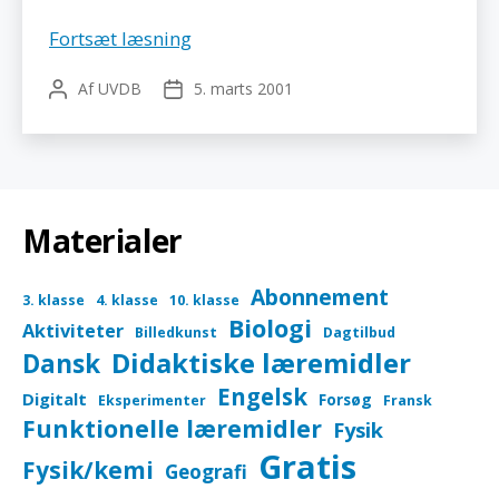
DUDA
Fortsæt læsning
Af
UVDB
5. marts 2001
Indlægsforfatter
Indlægsdato
Materialer
Abonnement
3. klasse
4. klasse
10. klasse
Biologi
Aktiviteter
Billedkunst
Dagtilbud
Didaktiske læremidler
Dansk
Engelsk
Digitalt
Forsøg
Eksperimenter
Fransk
Funktionelle læremidler
Fysik
Gratis
Fysik/kemi
Geografi