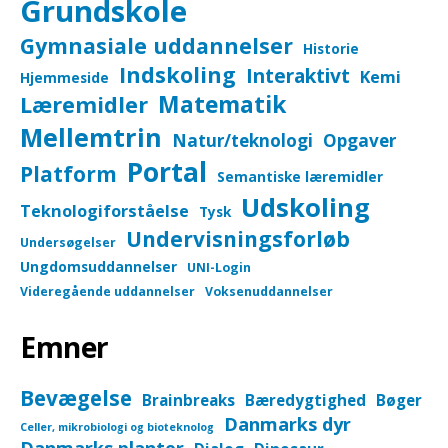
Grundskole
Gymnasiale uddannelser
Historie
Indskoling
Interaktivt
Kemi
Hjemmeside
Matematik
Læremidler
Mellemtrin
Natur/teknologi
Opgaver
Portal
Platform
Semantiske læremidler
Udskoling
Teknologiforståelse
Tysk
Undervisningsforløb
Undersøgelser
Ungdomsuddannelser
UNI-Login
Videregående uddannelser
Voksenuddannelser
Emner
Bevægelse
Brainbreaks
Bæredygtighed
Bøger
Danmarks dyr
Celler, mikrobiologi og bioteknolog