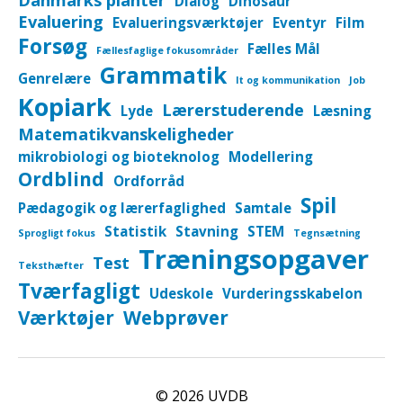
Danmarks planter
Dialog
Dinosaur
Evaluering
Evalueringsværktøjer
Eventyr
Film
Forsøg
Fælles Mål
Fællesfaglige fokusområder
Grammatik
Genrelære
It og kommunikation
Job
Kopiark
Lærerstuderende
Lyde
Læsning
Matematikvanskeligheder
mikrobiologi og bioteknolog
Modellering
Ordblind
Ordforråd
Spil
Pædagogik og lærerfaglighed
Samtale
Statistik
Stavning
STEM
Sprogligt fokus
Tegnsætning
Træningsopgaver
Test
Teksthæfter
Tværfagligt
Udeskole
Vurderingsskabelon
Værktøjer
Webprøver
© 2026
UVDB