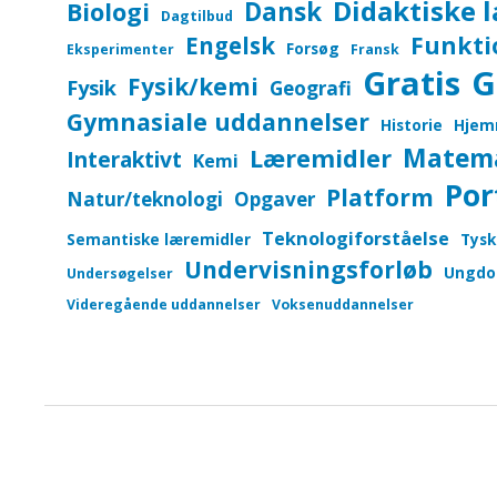
Didaktiske 
Dansk
Biologi
Dagtilbud
Funkti
Engelsk
Forsøg
Eksperimenter
Fransk
Gratis
G
Fysik/kemi
Fysik
Geografi
Gymnasiale uddannelser
Historie
Hjem
Matem
Læremidler
Interaktivt
Kemi
Por
Platform
Natur/teknologi
Opgaver
Teknologiforståelse
Semantiske læremidler
Tysk
Undervisningsforløb
Ungdo
Undersøgelser
Videregående uddannelser
Voksenuddannelser