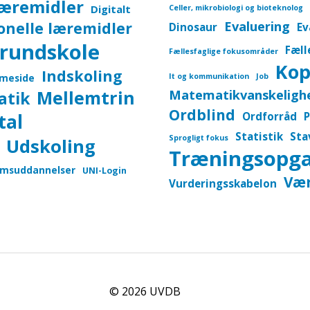
læremidler
Digitalt
Celler, mikrobiologi og bioteknolog
onelle læremidler
Evaluering
Dinosaur
Ev
rundskole
Fæll
Fællesfaglige fokusområder
Kop
Indskoling
meside
It og kommunikation
Job
Mellemtrin
Matematikvanskeligh
atik
Ordblind
tal
Ordforråd
P
Statistik
Sta
Sprogligt fokus
Udskoling
Træningsopg
msuddannelser
UNI-Login
Vær
Vurderingsskabelon
© 2026
UVDB