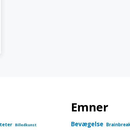
Emner
Bevægelse
iteter
Brainbrea
Billedkunst