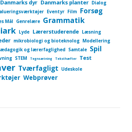
Danmarks dyr
Danmarks planter
Dialog
Forsøg
alueringsværktøjer
Eventyr
Film
Grammatik
es Mål
Genrelære
iark
Lærerstuderende
Lyde
Læsning
eder
mikrobiologi og bioteknolog
Modellering
Spil
ædagogik og lærerfaglighed
Samtale
Test
vning
STEM
Tegnsætning
Teksthæfter
aver
Tværfagligt
Udeskole
ktøjer
Webprøver