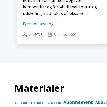
Matematikportal med opgaver,
kompendier og forløb til mellemtrin og
udskoling med fokus på eksamen.
Matematikbanken
Fortsæt læsning
Af
UVDB
3. august 2006
Indlægsforfatter
Indlægsdato
Materialer
Abonnement
Aktiv
3. klasse
4. klasse
10. klasse