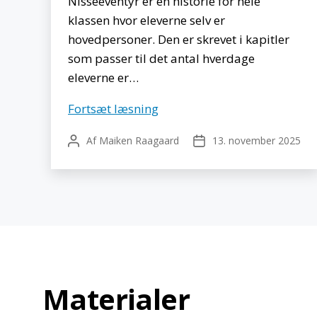
Nisseeventyr er en historie for hele
klassen hvor eleverne selv er
hovedpersoner. Den er skrevet i kapitler
som passer til det antal hverdage
eleverne er…
Nisseeventyr
Fortsæt læsning
med
Af
Maiken Raagaard
13. november 2025
Indlægsforfatter
Indlægsdato
klassen
Materialer