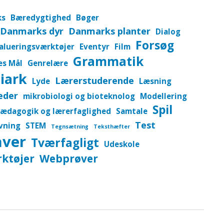
ks
Bæredygtighed
Bøger
Danmarks dyr
Danmarks planter
Dialog
Forsøg
alueringsværktøjer
Eventyr
Film
Grammatik
es Mål
Genrelære
iark
Lærerstuderende
Lyde
Læsning
eder
mikrobiologi og bioteknolog
Modellering
Spil
ædagogik og lærerfaglighed
Samtale
Test
vning
STEM
Tegnsætning
Teksthæfter
aver
Tværfagligt
Udeskole
ktøjer
Webprøver