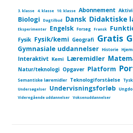
Abonnement
Aktiv
3. klasse
4. klasse
10. klasse
Didaktiske 
Dansk
Biologi
Dagtilbud
Funkti
Engelsk
Forsøg
Eksperimenter
Fransk
Gratis
G
Fysik/kemi
Fysik
Geografi
Gymnasiale uddannelser
Historie
Hjem
Matem
Læremidler
Interaktivt
Kemi
Por
Platform
Natur/teknologi
Opgaver
Teknologiforståelse
Semantiske læremidler
Tysk
Undervisningsforløb
Ungdo
Undersøgelser
Videregående uddannelser
Voksenuddannelser