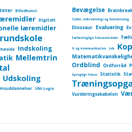
Bevægelse
iteter
Brainbrea
Billedkunst
læremidler
Digitalt
Celler, mikrobiologi og bioteknolog
onelle læremidler
Evaluering
Dinosaur
Ev
rundskole
Fæll
Fællesfaglige fokusområder
Kop
Indskoling
meside
It og kommunikation
Job
Mellemtrin
Matematikvanskeligh
atik
Ordblind
tal
Ordforråd
P
Statistik
Sta
Sprogligt fokus
Udskoling
Træningsopg
msuddannelser
UNI-Login
Vær
Vurderingsskabelon