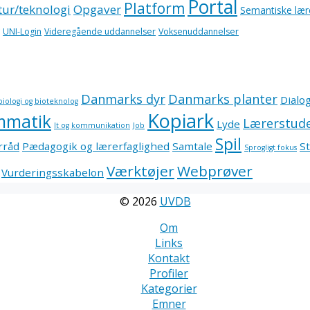
Portal
Platform
ur/teknologi
Opgaver
Semantiske lær
UNI-Login
Videregående uddannelser
Voksenuddannelser
Danmarks dyr
Danmarks planter
Dialo
biologi og bioteknolog
Kopiark
mmatik
Lærerstud
Lyde
It og kommunikation
Job
Spil
rråd
Pædagogik og lærerfaglighed
Samtale
St
Sprogligt fokus
Værktøjer
Webprøver
Vurderingsskabelon
© 2026
UVDB
Om
Links
Kontakt
Profiler
Kategorier
Emner