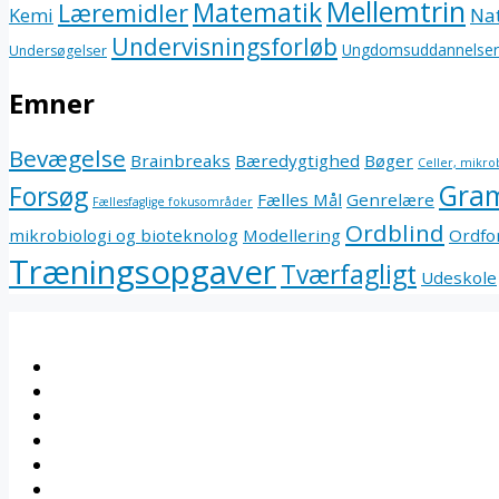
Mellemtrin
Matematik
Læremidler
Kemi
Nat
Undervisningsforløb
Ungdomsuddannelser
Undersøgelser
Emner
Bevægelse
Brainbreaks
Bæredygtighed
Bøger
Celler, mikro
Gra
Forsøg
Fælles Mål
Genrelære
Fællesfaglige fokusområder
Ordblind
mikrobiologi og bioteknolog
Modellering
Ordfo
Træningsopgaver
Tværfagligt
Udeskole