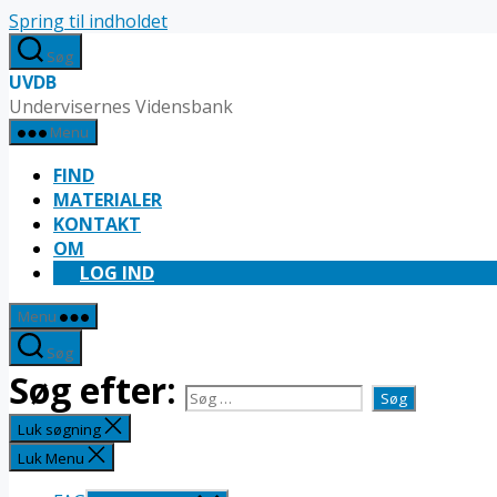
Spring til indholdet
Søg
UVDB
Undervisernes Vidensbank
Menu
FIND
MATERIALER
KONTAKT
OM
LOG IND
Menu
Søg
Søg efter:
Luk søgning
Luk Menu