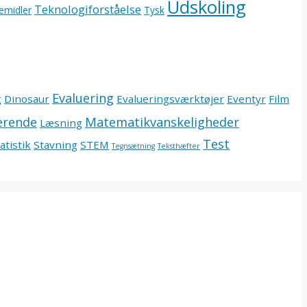
Udskoling
Teknologiforståelse
emidler
Tysk
Evaluering
g
Dinosaur
Evalueringsværktøjer
Eventyr
Film
erende
Matematikvanskeligheder
Læsning
Test
atistik
Stavning
STEM
Tegnsætning
Teksthæfter