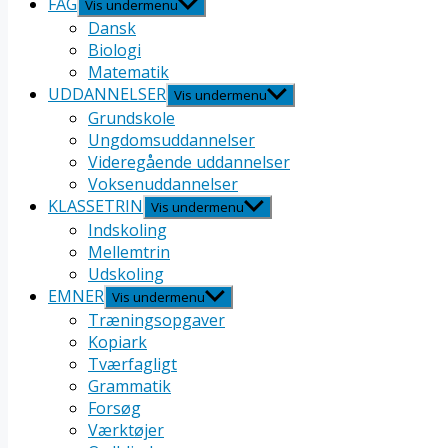
FAG
Vis undermenu
Dansk
Biologi
Matematik
UDDANNELSER
Vis undermenu
Grundskole
Ungdomsuddannelser
Videregående uddannelser
Voksenuddannelser
KLASSETRIN
Vis undermenu
Indskoling
Mellemtrin
Udskoling
EMNER
Vis undermenu
Træningsopgaver
Kopiark
Tværfagligt
Grammatik
Forsøg
Værktøjer