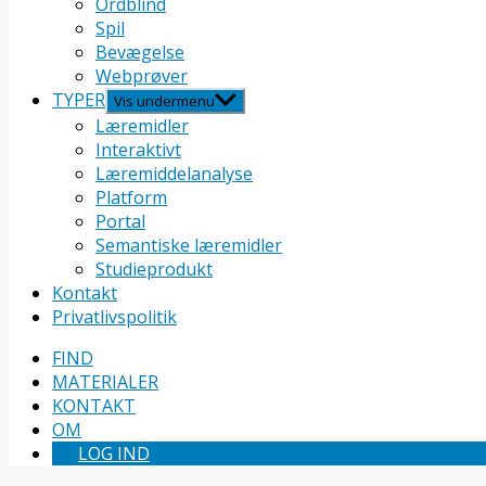
Ordblind
Spil
Bevægelse
Webprøver
TYPER
Vis undermenu
Læremidler
Interaktivt
Læremiddelanalyse
Platform
Portal
Semantiske læremidler
Studieprodukt
Kontakt
Privatlivspolitik
FIND
MATERIALER
KONTAKT
OM
LOG IND