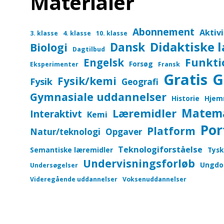
Materialer
Abonnement
Aktiv
3. klasse
4. klasse
10. klasse
Didaktiske 
Dansk
Biologi
Dagtilbud
Funkti
Engelsk
Forsøg
Eksperimenter
Fransk
Gratis
G
Fysik/kemi
Fysik
Geografi
Gymnasiale uddannelser
Historie
Hjem
Matem
Læremidler
Interaktivt
Kemi
Por
Platform
Natur/teknologi
Opgaver
Teknologiforståelse
Semantiske læremidler
Tysk
Undervisningsforløb
Ungdo
Undersøgelser
Videregående uddannelser
Voksenuddannelser