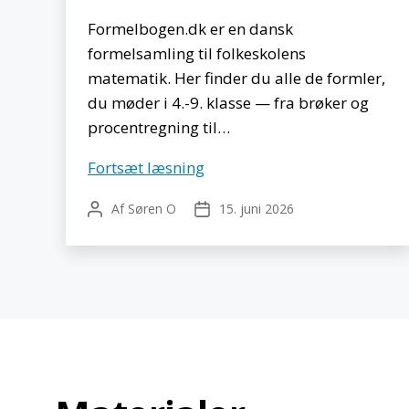
Formelbogen.dk er en dansk
formelsamling til folkeskolens
matematik. Her finder du alle de formler,
du møder i 4.-9. klasse — fra brøker og
procentregning til…
Formelbogen.dk
Fortsæt læsning
–
Af
Søren O
15. juni 2026
Indlægsforfatter
Indlægsdato
gratis
matematik
online
ressource