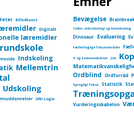
Emner
Bevægelse
iteter
Brainbrea
Billedkunst
læremidler
Digitalt
Celler, mikrobiologi og bioteknolog
onelle læremidler
Evaluering
Dinosaur
Ev
rundskole
Fæll
Fællesfaglige fokusområder
Kop
Indskoling
meside
It og kommunikation
Job
Mellemtrin
Matematikvanskeligh
atik
Ordblind
tal
Ordforråd
P
Statistik
Sta
Sprogligt fokus
Udskoling
Træningsopg
msuddannelser
UNI-Login
Vær
Vurderingsskabelon