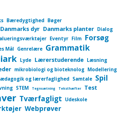
ks
Bæredygtighed
Bøger
Danmarks dyr
Danmarks planter
Dialog
Forsøg
alueringsværktøjer
Eventyr
Film
Grammatik
es Mål
Genrelære
iark
Lærerstuderende
Lyde
Læsning
eder
mikrobiologi og bioteknolog
Modellering
Spil
ædagogik og lærerfaglighed
Samtale
Test
vning
STEM
Tegnsætning
Teksthæfter
aver
Tværfagligt
Udeskole
ktøjer
Webprøver