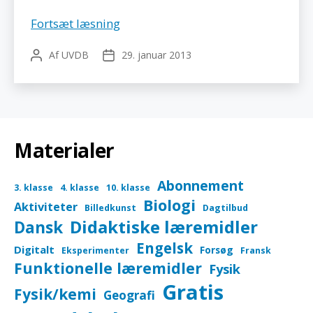
Kaskelot
Fortsæt læsning
–
Af
UVDB
29. januar 2013
Indlægsforfatter
Indlægsdato
Biologiforbundet
Materialer
Abonnement
3. klasse
4. klasse
10. klasse
Biologi
Aktiviteter
Billedkunst
Dagtilbud
Didaktiske læremidler
Dansk
Engelsk
Digitalt
Forsøg
Eksperimenter
Fransk
Funktionelle læremidler
Fysik
Gratis
Fysik/kemi
Geografi