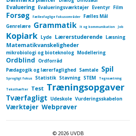
Dialog
Dinosaur
Evaluering
Evalueringsværktøjer
Eventyr
Film
Forsøg
Fælles Mål
Fællesfaglige fokusområder
Grammatik
Genrelære
It og kommunikation
Job
Kopiark
Lærerstuderende
Lyde
Læsning
Matematikvanskeligheder
mikrobiologi og bioteknolog
Modellering
Ordblind
Ordforråd
Spil
Pædagogik og lærerfaglighed
Samtale
Statistik
Stavning
STEM
Sprogligt fokus
Tegnsætning
Træningsopgaver
Test
Teksthæfter
Tværfagligt
Udeskole
Vurderingsskabelon
Værktøjer
Webprøver
© 2026
UVDB