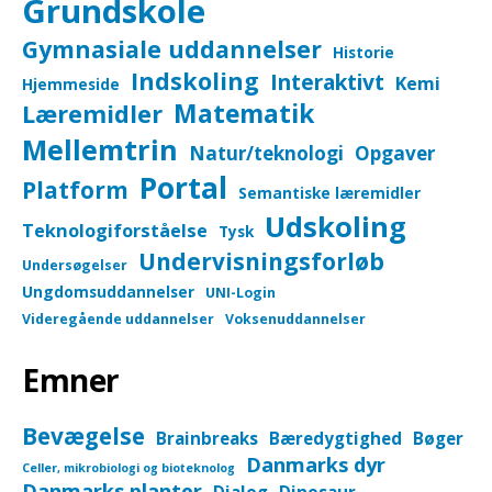
Grundskole
Gymnasiale uddannelser
Historie
Indskoling
Interaktivt
Kemi
Hjemmeside
Matematik
Læremidler
Mellemtrin
Natur/teknologi
Opgaver
Portal
Platform
Semantiske læremidler
Udskoling
Teknologiforståelse
Tysk
Undervisningsforløb
Undersøgelser
Ungdomsuddannelser
UNI-Login
Videregående uddannelser
Voksenuddannelser
Emner
Bevægelse
Brainbreaks
Bæredygtighed
Bøger
Danmarks dyr
Celler, mikrobiologi og bioteknolog
Danmarks planter