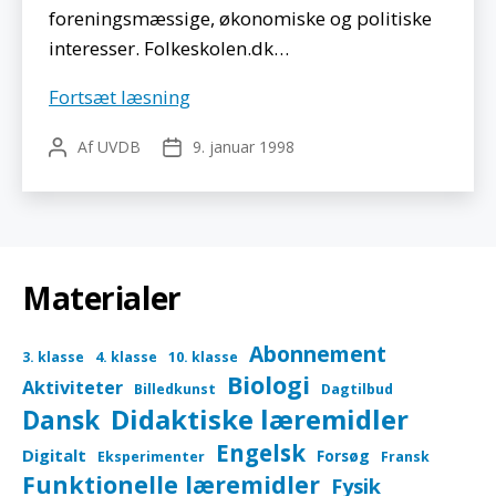
foreningsmæssige, økonomiske og politiske
interesser. Folkeskolen.dk…
Fagbladet
Fortsæt læsning
Folkeskolen
Af
UVDB
9. januar 1998
Indlægsforfatter
Indlægsdato
Materialer
Abonnement
3. klasse
4. klasse
10. klasse
Biologi
Aktiviteter
Billedkunst
Dagtilbud
Didaktiske læremidler
Dansk
Engelsk
Digitalt
Forsøg
Eksperimenter
Fransk
Funktionelle læremidler
Fysik