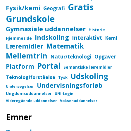
Gratis
Fysik/kemi
Geografi
Grundskole
Gymnasiale uddannelser
Historie
Indskoling
Interaktivt
Kemi
Hjemmeside
Matematik
Læremidler
Mellemtrin
Natur/teknologi
Opgaver
Portal
Platform
Semantiske læremidler
Udskoling
Teknologiforståelse
Tysk
Undervisningsforløb
Undersøgelser
Ungdomsuddannelser
UNI-Login
Videregående uddannelser
Voksenuddannelser
Emner