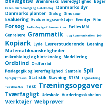
Bevægelse
Brainbreaks
Bæredygtighed
Bøger
Danmarks dyr
Celler, mikrobiologi og bioteknolog
Danmarks planter
Dialog
Dinosaur
Evaluering
Evalueringsværktøjer
Eventyr
Film
Forsøg
Fælles Mål
Fællesfaglige fokusområder
Grammatik
Genrelære
It og kommunikation
Job
Kopiark
Lærerstuderende
Lyde
Læsning
Matematikvanskeligheder
mikrobiologi og bioteknolog
Modellering
Ordblind
Ordforråd
Spil
Pædagogik og lærerfaglighed
Samtale
Statistik
Stavning
STEM
Sprogligt fokus
Tegnsætning
Træningsopgaver
Test
Teksthæfter
Tværfagligt
Udeskole
Vurderingsskabelon
Værktøjer
Webprøver